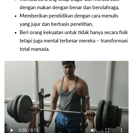
dengan makan dengan benar dan berolahraga,
Memberikan pendidikan dengan cara menulis
yang jujur dan berbasis penelitian,
Beri orang kekuatan untuk tidak hanya secara fisik
tetapi juga mental terbesar mereka – transformasi
total manusia.