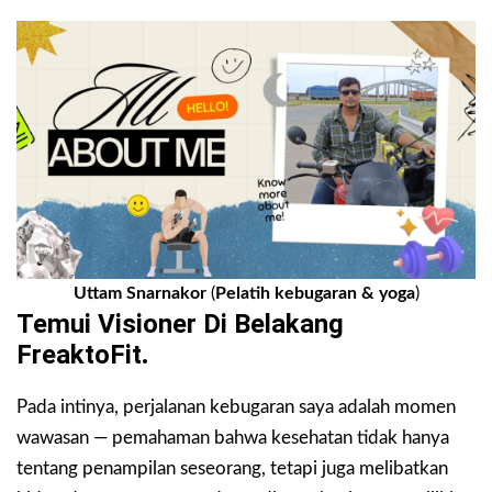
Uttam Snarnakor
(
Pelatih kebugaran & yoga
)
Temui Visioner Di Belakang
FreaktoFit
.
Pada intinya, perjalanan kebugaran saya adalah momen
wawasan — pemahaman bahwa kesehatan tidak hanya
tentang penampilan seseorang, tetapi juga melibatkan