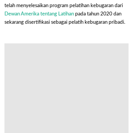
telah menyelesaikan program pelatihan kebugaran dari
Dewan Amerika tentang Latihan
pada tahun 2020 dan
sekarang disertifikasi sebagai pelatih kebugaran pribadi.