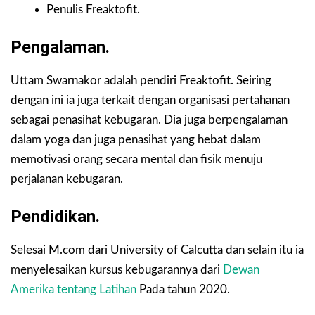
Penulis Freaktofit.
Pengalaman.
Uttam Swarnakor adalah pendiri Freaktofit. Seiring
dengan ini ia juga terkait dengan organisasi pertahanan
sebagai penasihat kebugaran. Dia juga berpengalaman
dalam yoga dan juga penasihat yang hebat dalam
memotivasi orang secara mental dan fisik menuju
perjalanan kebugaran.
Pendidikan.
Selesai M.com dari University of Calcutta dan selain itu ia
menyelesaikan kursus kebugarannya dari
Dewan
Amerika tentang Latihan
Pada tahun 2020.