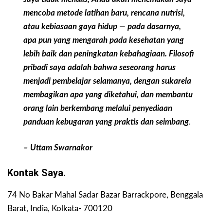
mencoba metode latihan baru, rencana nutrisi,
atau kebiasaan gaya hidup — pada dasarnya,
apa pun yang mengarah pada kesehatan yang
lebih baik dan peningkatan kebahagiaan. Filosofi
pribadi saya adalah bahwa seseorang harus
menjadi pembelajar selamanya, dengan sukarela
membagikan apa yang diketahui, dan membantu
orang lain berkembang melalui penyediaan
panduan kebugaran yang praktis dan seimbang
.
– Uttam Swarnakor
Kontak Saya.
74 No Bakar Mahal Sadar Bazar Barrackpore, Benggala
Barat, India, Kolkata- 700120