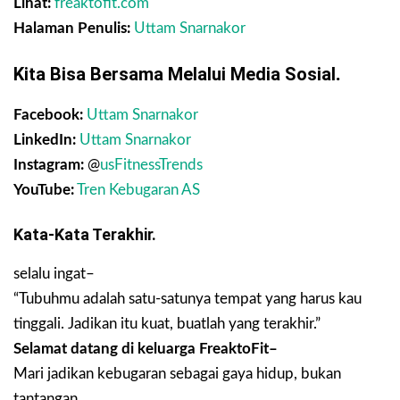
Lihat:
freaktofit.com
Halaman Penulis:
Uttam Snarnakor
Kita Bisa Bersama Melalui Media Sosial
.
Facebook:
Uttam Snarnakor
LinkedIn:
Uttam Snarnakor
Instagram:
@
usFitnessTrends
YouTube:
Tren Kebugaran AS
Kata-Kata Terakhir.
selalu ingat–
“Tubuhmu adalah satu-satunya tempat yang harus kau
tinggali. Jadikan itu kuat, buatlah yang terakhir.”
Selamat datang di keluarga FreaktoFit–
Mari jadikan kebugaran sebagai gaya hidup, bukan
tantangan.