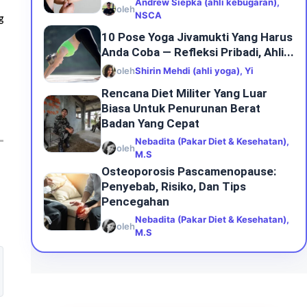
Andrew Siepka (ahli kebugaran),
oleh
NSCA
g
10 Pose Yoga Jivamukti Yang Harus
Anda Coba — Refleksi Pribadi, Ahli...
oleh
Shirin Mehdi (ahli yoga), Yi
Rencana Diet Militer Yang Luar
Biasa Untuk Penurunan Berat
Badan Yang Cepat
Nebadita (Pakar Diet & Kesehatan),
oleh
M.S
Osteoporosis Pascamenopause:
Penyebab, Risiko, Dan Tips
Pencegahan
Nebadita (Pakar Diet & Kesehatan),
oleh
M.S