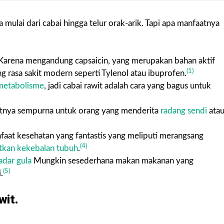
ai dari cabai hingga telur orak-arik. Tapi apa manfaatnya
arena mengandung capsaicin, yang merupakan bahan aktif
(1)
g rasa sakit modern seperti Tylenol atau ibuprofen.
metabolisme
, jadi cabai rawit adalah cara yang bagus untuk
buatnya sempurna untuk orang yang menderita
radang sendi
ata
at kesehatan yang fantastis yang meliputi merangsang
(4)
kan kekebalan tubuh
.
adar gula
Mungkin sesederhana makan makanan yang
(5)
.
wit.