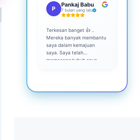
Pankaj Babu
P
S
7 bulan yang lalu
Terkesan banget 👍 ..
Layan
Mereka banyak membantu
yang 
saya dalam kemajuan
saya. Saya telah
memasang tubuh saya
dalam waktu 1 tahun
setelah bantuan mereka ...
Senang menjadi bagian
dari mereka 💕