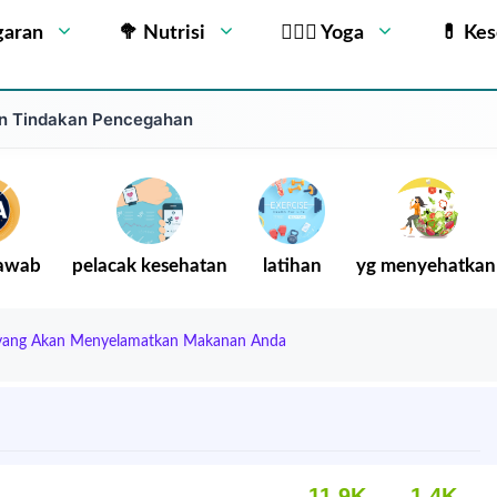
garan
🥦 Nutrisi
🧘🏻‍♂️ Yoga
💊 Ke
dan Tindakan Pencegahan
Jawab
pelacak kesehatan
latihan
yg menyehatkan
e yang Akan Menyelamatkan Makanan Anda
11.9K
1.4K