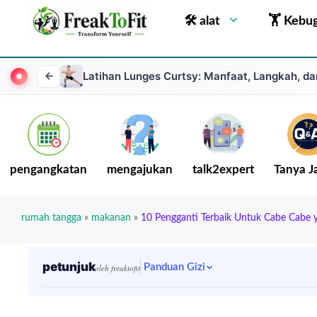
🛠 alat
🏋 Kebu
Latihan Lunges Curtsy: Manfaat, Langkah, 
pengangkatan
mengajukan
talk2expert
Tanya 
rumah tangga
»
makanan
»
10 Pengganti Terbaik Untuk Cabe Cab
petunjuk
Panduan Gizi
oleh freaktofit