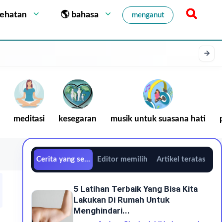
sehatan
🌎 bahasa
menganut
meditasi
kesegaran
musik untuk suasana hati
Cerita yang sedang tren
Editor memilih
Artikel teratas
5 Latihan Terbaik Yang Bisa Kita
Lakukan Di Rumah Untuk
Menghindari...