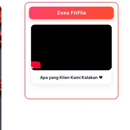
Zona FitFlix
Apa yang Klien Kami Katakan ❤️
Wakt