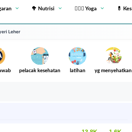
garan
🥦 Nutrisi
🧘🏻‍♂️ Yoga
💊 Ke
yeri Leher
Jawab
pelacak kesehatan
latihan
yg menyehatkan
13.8K
1.6K