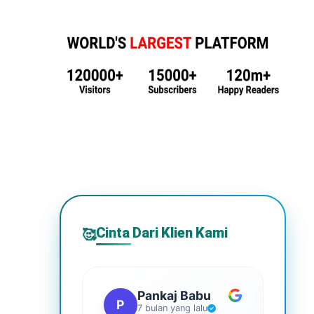
Cinta Dari Klien Kami
🥰
Pankaj Babu
P
S
7 bulan yang lalu