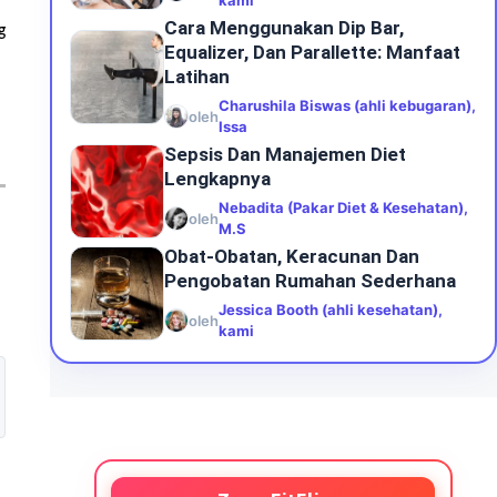
kami
Cara Menggunakan Dip Bar,
g
Equalizer, Dan Parallette: Manfaat
Latihan
Charushila Biswas (ahli kebugaran),
oleh
Issa
Sepsis Dan Manajemen Diet
Lengkapnya
Nebadita (Pakar Diet & Kesehatan),
oleh
M.S
Obat-Obatan, Keracunan Dan
Pengobatan Rumahan Sederhana
Jessica Booth (ahli kesehatan),
oleh
kami