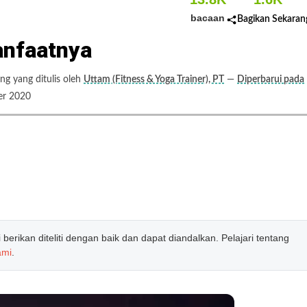
bacaan
Bagikan Sekaran
anfaatnya
g yang ditulis oleh
Uttam (Fitness & Yoga Trainer), PT
—
Diperbarui pada
r 2020
erikan diteliti dengan baik dan dapat diandalkan. Pelajari tentang
ami
.