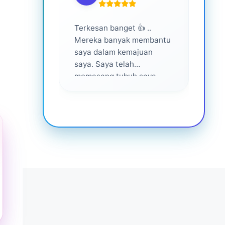
Terkesan banget 👍 ..
Layan
Mereka banyak membantu
yang 
saya dalam kemajuan
saya. Saya telah
memasang tubuh saya
dalam waktu 1 tahun
setelah bantuan mereka ...
Senang menjadi bagian
dari mereka 💕