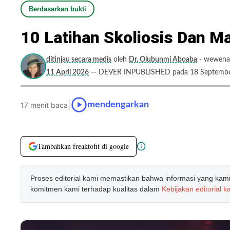
Berdasarkan bukti
10 Latihan Skoliosis Dan M
ditinjau secara medis
oleh
Dr. Olubunmi Aboaba
- wewenan
11 April 2026
— DEVER INPUBLISHED pada 18 Septembe
|
mendengarkan
17 menit baca
Tambahkan freaktofit di google
Proses editorial kami memastikan bahwa informasi yang kami b
komitmen kami terhadap kualitas dalam
Kebijakan editorial k