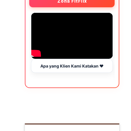
Zona FitFlix
Apa yang Klien Kami Katakan ❤️
Wakt