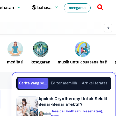
sehatan
🌎 bahasa
menganut
meditasi
kesegaran
musik untuk suasana hati
Cerita yang sedang tren
Editor memilih
Artikel teratas
Apakah Cryotherapy Untuk Selulit
Benar-Benar Efektif?
Jessica Booth (ahli kesehatan),
oleh