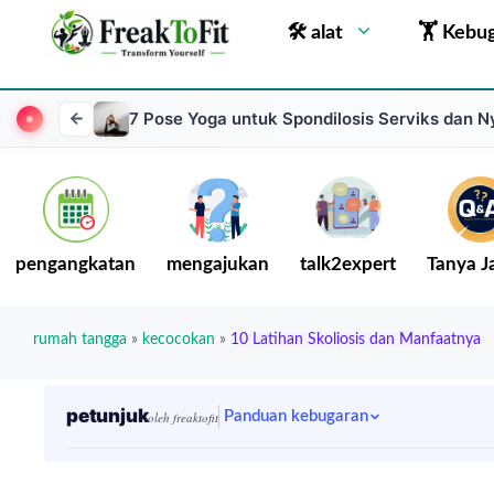
🛠 alat
🏋 Kebu
7 Pose Yoga untuk Spondilosis Serviks dan N
pengangkatan
mengajukan
talk2expert
Tanya 
rumah tangga
»
kecocokan
»
10 Latihan Skoliosis dan Manfaatnya
petunjuk
Panduan kebugaran
oleh freaktofit