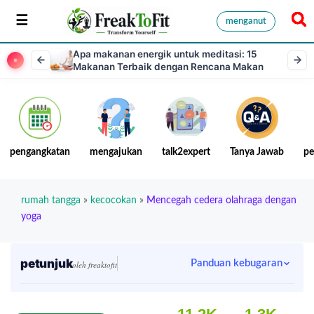
menganut
Apa makanan energik untuk meditasi: 15
Makanan Terbaik dengan Rencana Makan
pengangkatan
mengajukan
talk2expert
Tanya Jawab
pe
rumah tangga
»
kecocokan
»
Mencegah cedera olahraga dengan
yoga
petunjuk
Panduan kebugaran
oleh freaktofit