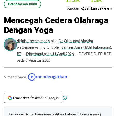
11.2K
1.3K
Berdasarkan bukti
bacaan
Bagikan Sekarang
Mencegah Cedera Olahraga
Dengan Yoga
ditinjau secara medis
oleh
Dr. Olubunmi Aboaba
-
wewenang yang ditulis oleh
Sameer Ansari (Ahli Kebugaran),
PT
—
Diperbarui pada 11 April 2026
— DEVERSIDLEFULED
pada 9 Agustus 2023
|
mendengarkan
5 menit baca
Tambahkan freaktofit di google
Proses editorial kami memastikan bahwa informasi yang