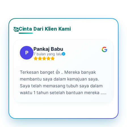
Cinta Dari Klien Kami
🥰
Pankaj Babu
P
7 bulan yang lalu
Terkesan banget 👍 .. Mereka banyak
Lay
membantu saya dalam kemajuan saya.
pro
Saya telah memasang tubuh saya dalam
waktu 1 tahun setelah bantuan mereka ...
Senang menjadi bagian dari mereka 💕