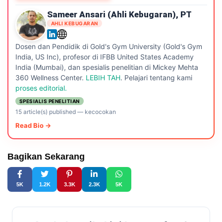
Sameer Ansari (Ahli Kebugaran), PT
AHLI KEBUGARAN
Dosen dan Pendidik di Gold's Gym University (Gold's Gym
India, US Inc), profesor di IFBB United States Academy
India (Mumbai), dan spesialis penelitian di Mickey Mehta
360 Wellness Center.
LEBIH TAH
. Pelajari tentang kami
proses editorial.
SPESIALIS PENELITIAN
15 article(s) published
—
kecocokan
Read Bio →
Bagikan Sekarang
5K
1.2K
3.3K
2.3K
5K