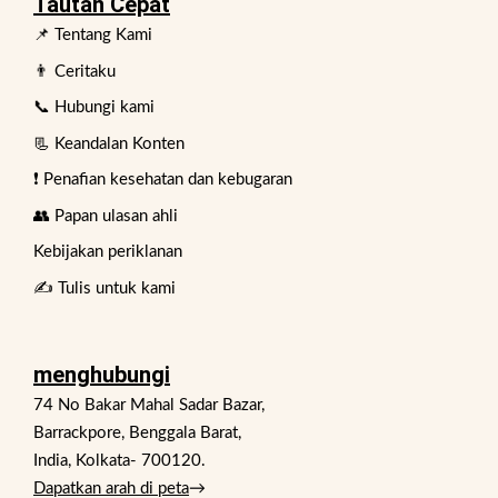
Tautan Cepat
📌 Tentang Kami
👨 Ceritaku
📞 Hubungi kami
📃 Keandalan Konten
❗ Penafian kesehatan dan kebugaran
👥 Papan ulasan ahli
Kebijakan periklanan
✍️ Tulis untuk kami
menghubungi
74 No Bakar Mahal Sadar Bazar,
Barrackpore, Benggala Barat,
India, Kolkata- 700120.
Dapatkan arah di peta
→