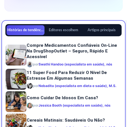
Histórias de tendências
Editores escolhem
Artigos principais
Compre Medicamentos Confiáveis On-Line
Na DrugShopOutlet – Seguro, Rápido E
Acessível
por
Swathi Handoo (especialista em saúde), nós
11 Super Food Para Reduzir O Nível De
Estresse Em Algumas Semanas
por
Nebadita (especialista em dieta e saúde), M.S.
Como Cuidar De Idosos Em Casa?
por
Jessica Booth (especialista em saúde), nós
Cereais Matinais: Saudáveis Ou Não?