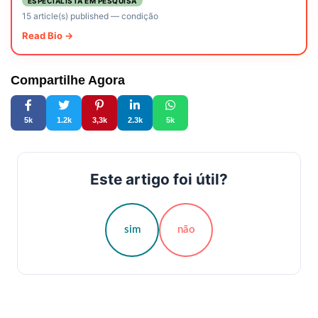
ESPECIALISTA EM PESQUISA
15 article(s) published
—
condição
Read Bio →
Compartilhe Agora
5k
1.2k
3,3k
2.3k
5k
Este artigo foi útil?
sim
não