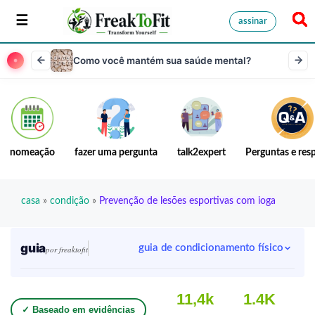
assinar
Como você mantém sua saúde mental?
nomeação
fazer uma pergunta
talk2expert
Perguntas e res
casa
»
condição
»
Prevenção de lesões esportivas com ioga
guia
guia de condicionamento físico
por freaktofit
11,4k
1.4K
✓ Baseado em evidências