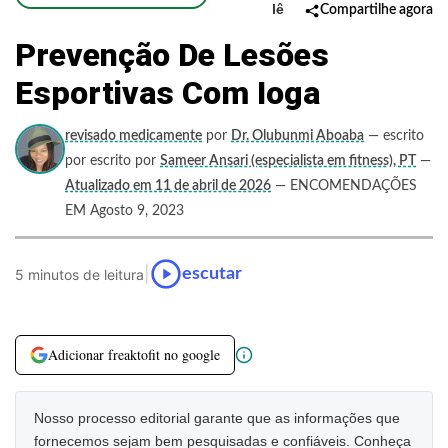
lê
Compartilhe agora
Prevenção De Lesões
Esportivas Com Ioga
revisado medicamente
por
Dr. Olubunmi Aboaba
— escrito
por escrito por
Sameer Ansari (especialista em fitness), PT
—
Atualizado em 11 de abril de 2026
— ENCOMENDAÇÕES
EM Agosto 9, 2023
|
escutar
5 minutos de leitura
Adicionar freaktofit no google
Nosso processo editorial garante que as informações que
fornecemos sejam bem pesquisadas e confiáveis. Conheça