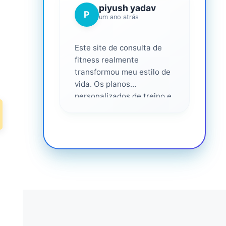
piyush yadav
P
um ano atrás
Este site de consulta de
fitness realmente
transformou meu estilo de
vida. Os planos
personalizados de treino e
nutrição foram fáceis de
seguir e eficazes. Eu me
senti apoiado em cada
etapa do caminho,
altamente recomendado
para qualquer pessoa que
seria mais saudável. ❤️