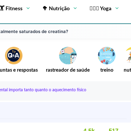
🏋 Fitness
🥦 Nutrição
🧘🏻‍♂️ Yoga
almente saturados de creatina?
untas e respostas
rastreador de saúde
treino
nut
ntal importa tanto quanto o aquecimento físico
4,5k
517