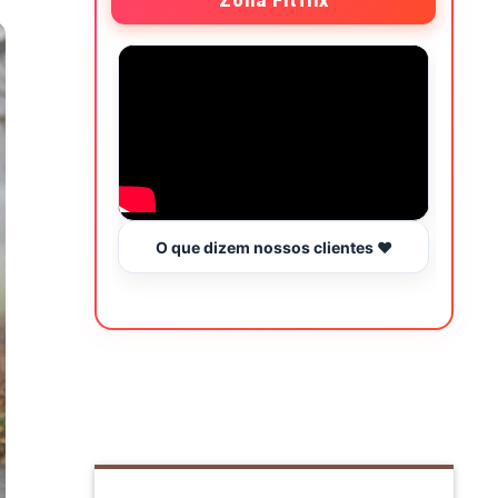
Zona Fitflix
O que dizem nossos clientes ❤️
Hor