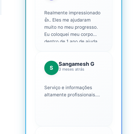
Realmente impressionado
👍.. Eles me ajudaram
muito no meu progresso.
Eu coloquei meu corpo
dentro de 1 ano de ajuda
deles... Amo fazer parte
deles 💕
Sangamesh G
S
3 meses atrás
Serviço e informações
altamente profissionais....