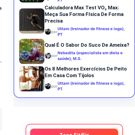
PT
Calculadora Max Test VO₂ Max:
a
Meça Sua Forma Física De Forma
Precisa
Uttam (treinador de fitness e ioga),
por
PT
Qual É O Sabor Do Suco De Ameixa?
Nebadita (especialista em dieta e
por
saúde), M.S.
Os 8 Melhores Exercícios De Peito
Em Casa Com Tijolos
Uttam (treinador de fitness e ioga),
por
PT