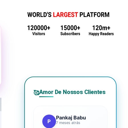
Amor De Nossos Clientes
🥰
Pankaj Babu
P
7 meses atrás