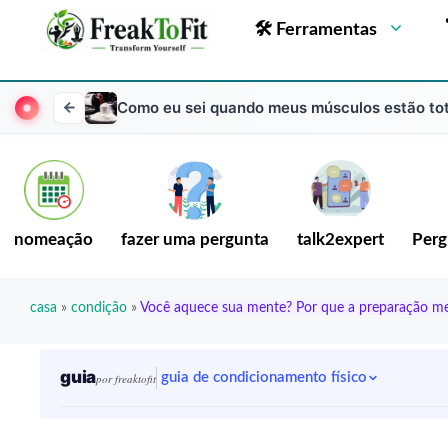
🛠 Ferramentas
Como eu sei quando meus músculos estão tot
nomeação
fazer uma pergunta
talk2expert
Perg
casa
»
condição
»
Você aquece sua mente? Por que a preparação me
guia
guia de condicionamento físico
por freaktofit