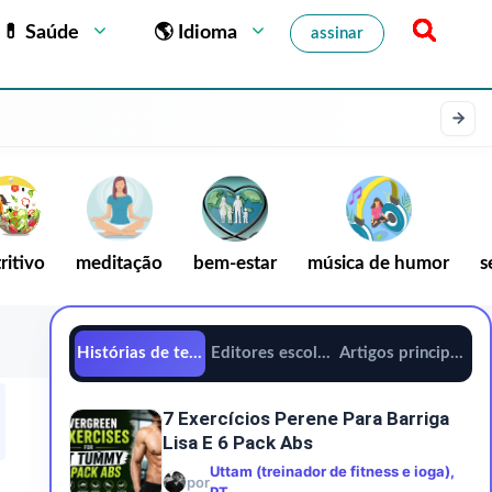
💊 Saúde
🌎 Idioma
assinar
ritivo
meditação
bem-estar
música de humor
s
Histórias de tendências
Editores escolhem
Artigos principais
7 Exercícios Perene Para Barriga
Lisa E 6 Pack Abs
Uttam (treinador de fitness e ioga),
por