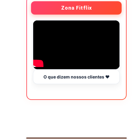
Zona Fitflix
O que dizem nossos clientes ❤️
Hor