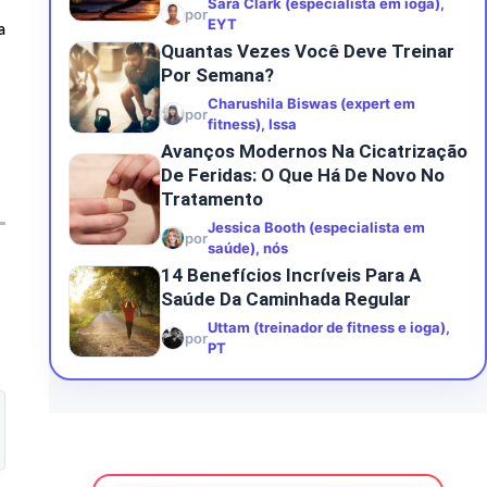
Sara Clark (especialista em ioga),
por
EYT
a
Quantas Vezes Você Deve Treinar
Por Semana?
Charushila Biswas (expert em
por
fitness), Issa
Avanços Modernos Na Cicatrização
De Feridas: O Que Há De Novo No
Tratamento
Jessica Booth (especialista em
por
saúde), nós
14 Benefícios Incríveis Para A
Saúde Da Caminhada Regular
Uttam (treinador de fitness e ioga),
por
PT