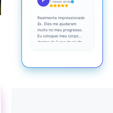
P
S
7 meses atrás
Realmente impressionado
Servi
👍.. Eles me ajudaram
altam
muito no meu progresso.
Eu coloquei meu corpo
dentro de 1 ano de ajuda
deles... Amo fazer parte
deles 💕