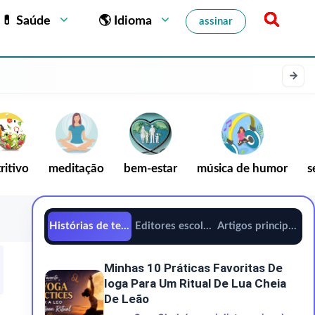
💊 Saúde
🌎 Idioma
assinar
ritivo
meditação
bem-estar
música de humor
s
Histórias de tendências
Editores escolhem
Artigos principais
Minhas 10 Práticas Favoritas De
Ioga Para Um Ritual De Lua Cheia
De Leão