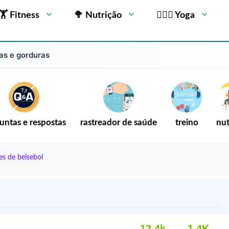
🏋 Fitness
🥦 Nutrição
🧘🏻‍♂️ Yoga
as e gorduras
untas e respostas
rastreador de saúde
treino
nut
es de beisebol
12,4k
1.4K