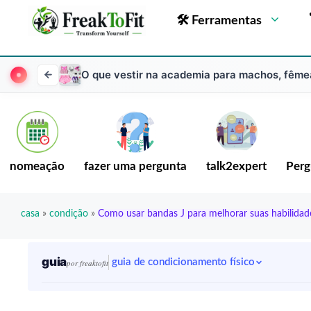
🛠 Ferramentas
O que vestir na academia para machos, fême
nomeação
fazer uma pergunta
talk2expert
Perg
casa
»
condição
»
Como usar bandas J para melhorar suas habilidad
guia
guia de condicionamento físico
por freaktofit