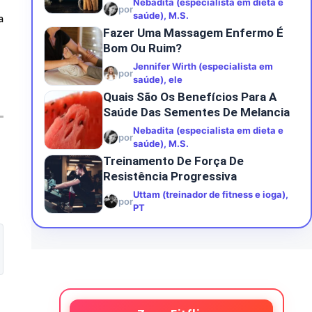
Nebadita (especialista em dieta e
por
saúde), M.S.
a
Fazer Uma Massagem Enfermo É
Bom Ou Ruim?
Jennifer Wirth (especialista em
por
saúde), ele
Quais São Os Benefícios Para A
Saúde Das Sementes De Melancia
Nebadita (especialista em dieta e
por
saúde), M.S.
Treinamento De Força De
Resistência Progressiva
Uttam (treinador de fitness e ioga),
por
PT