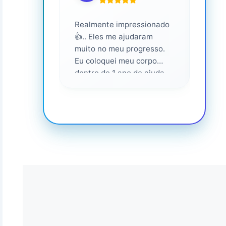
Realmente impressionado
Servi
👍.. Eles me ajudaram
altam
muito no meu progresso.
Eu coloquei meu corpo
dentro de 1 ano de ajuda
deles... Amo fazer parte
deles 💕