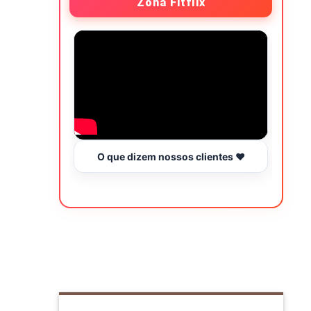
Zona Fitflix
O que dizem nossos clientes ❤️
Hor