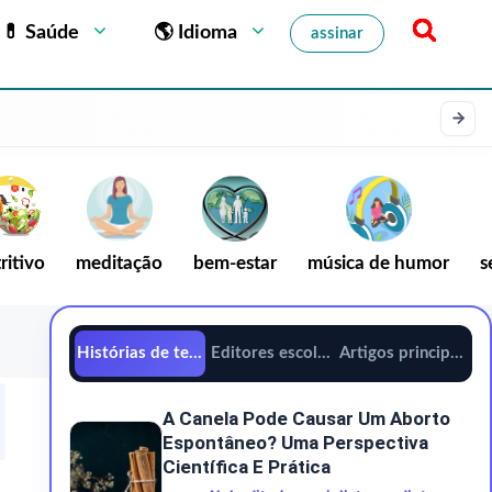
💊 Saúde
🌎 Idioma
assinar
ritivo
meditação
bem-estar
música de humor
s
Histórias de tendências
Editores escolhem
Artigos principais
A Canela Pode Causar Um Aborto
Espontâneo? Uma Perspectiva
Científica E Prática