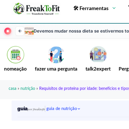
🛠 Ferramentas
Devemos mudar nossa dieta se estivermos 
nomeação
fazer uma pergunta
talk2expert
Perg
casa
»
nutrição
»
Requisitos de proteína por idade: benefícios e tipo
guia
guia de nutrição
por freaktofit