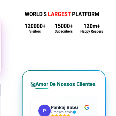
Amor De Nossos Clientes
🥰
Pankaj Babu
P
S
7 meses atrás