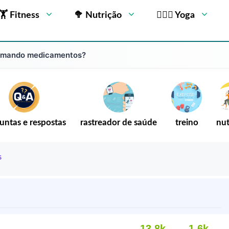
🏋 Fitness
🥦 Nutrição
🧘🏻‍♂️ Yoga
tomando medicamentos?
untas e respostas
rastreador de saúde
treino
nut
s
13,8k
1,6k