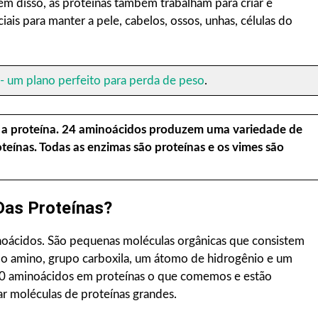
 disso, as proteínas também trabalham para criar e
iais para manter a pele, cabelos, ossos, unhas, células do
 - um plano perfeito para perda de peso
.
é a proteína. 24 aminoácidos produzem uma variedade de
oteínas. Todas as enzimas são proteínas e os vimes são
Das Proteínas?
noácidos. São pequenas moléculas orgânicas que consistem
po amino, grupo carboxila, um átomo de hidrogênio e um
20 aminoácidos em proteínas o que comemos e estão
ar moléculas de proteínas grandes.