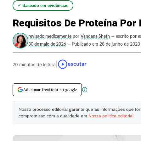
✓ Baseado em evidências
Requisitos De Proteína Por 
revisado medicamente
por
Vandana Sheth
— escrito por e
30 de maio de 2026
— Publicado em 28 de junho de 2020
|
escutar
20 minutos de leitura
Adicionar freaktofit no google
Nosso processo editorial garante que as informações que f
compromisso com a qualidade em
Nossa política editorial
.