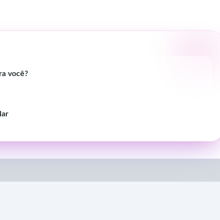
ara você?
lar