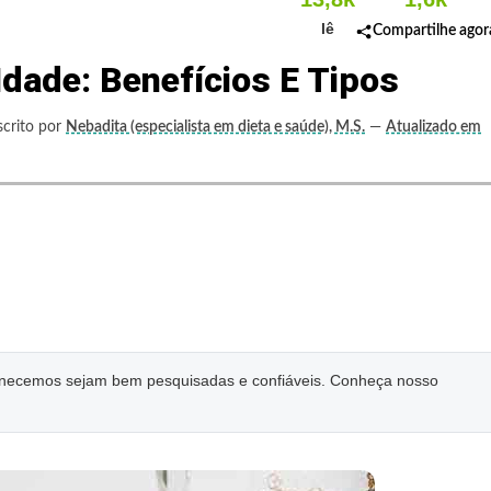
lê
Compartilhe agor
Idade: Benefícios E Tipos
scrito por
Nebadita (especialista em dieta e saúde), M.S.
—
Atualizado em
ornecemos sejam bem pesquisadas e confiáveis. Conheça nosso