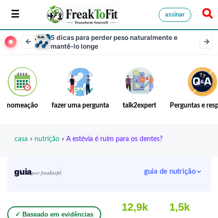
assinar
5 dicas para perder peso naturalmente e
mantê-lo longe
nomeação
fazer uma pergunta
talk2expert
Perguntas e res
casa
»
nutrição
»
A estévia é ruim para os dentes?
guia
guia de nutrição
por freaktofit
12,9k
1,5k
✓ Baseado em evidências