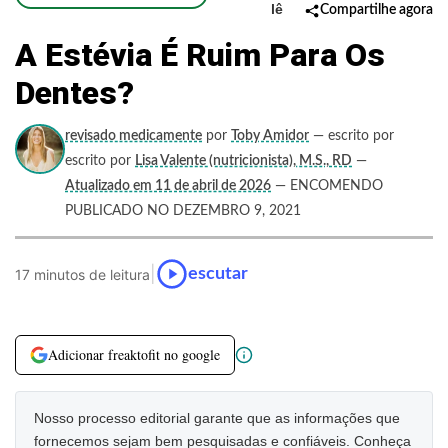
lê
Compartilhe agora
A Estévia É Ruim Para Os
Dentes?
revisado medicamente
por
Toby Amidor
— escrito por
escrito por
Lisa Valente (nutricionista), M.S., RD
—
Atualizado em 11 de abril de 2026
— ENCOMENDO
PUBLICADO NO DEZEMBRO 9, 2021
|
escutar
17 minutos de leitura
Adicionar freaktofit no google
Nosso processo editorial garante que as informações que
fornecemos sejam bem pesquisadas e confiáveis. Conheça