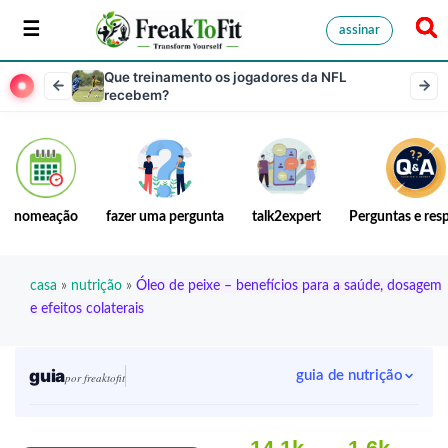
assinar
Que treinamento os jogadores da NFL
recebem?
nomeação
fazer uma pergunta
talk2expert
Perguntas e res
casa
»
nutrição
»
Óleo de peixe – benefícios para a saúde, dosagem
e efeitos colaterais
guia
guia de nutrição
por freaktofit