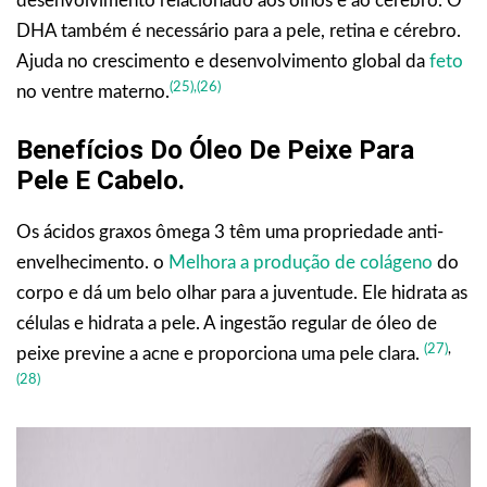
desenvolvimento relacionado aos olhos e ao cérebro. O
DHA também é necessário para a pele, retina e cérebro.
Ajuda no crescimento e desenvolvimento global da
feto
(25),
(26)
no ventre materno.
Benefícios Do Óleo De Peixe Para
Pele E Cabelo
.
Os ácidos graxos ômega 3 têm uma propriedade anti-
envelhecimento. o
Melhora a produção de colágeno
do
corpo e dá um belo olhar para a juventude. Ele hidrata as
células e hidrata a pele. A ingestão regular de óleo de
(27)
,
peixe previne a acne e proporciona uma pele clara.
(28)