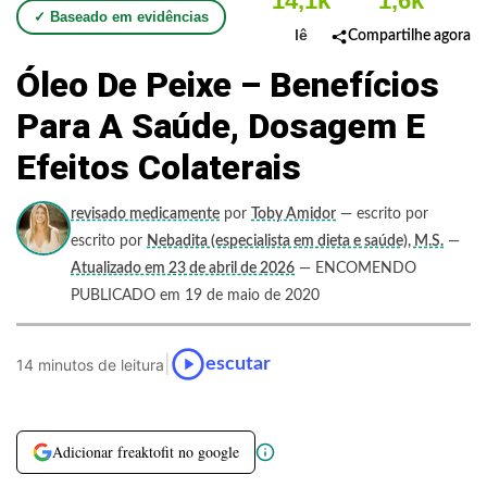
14,1k
1,6k
✓ Baseado em evidências
lê
Compartilhe agora
Óleo De Peixe – Benefícios
Para A Saúde, Dosagem E
Efeitos Colaterais
revisado medicamente
por
Toby Amidor
— escrito por
escrito por
Nebadita (especialista em dieta e saúde), M.S.
—
Atualizado em 23 de abril de 2026
— ENCOMENDO
PUBLICADO em 19 de maio de 2020
|
escutar
14 minutos de leitura
Adicionar freaktofit no google