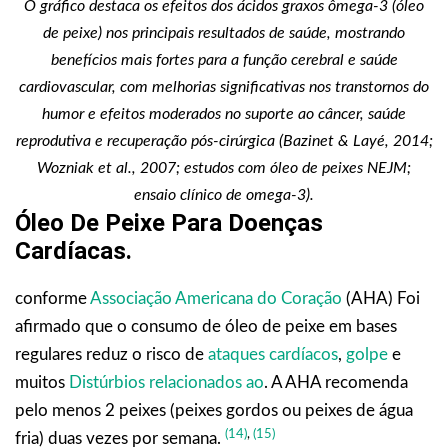
O gráfico destaca os efeitos dos ácidos graxos ômega-3 (óleo
de peixe) nos principais resultados de saúde, mostrando
benefícios mais fortes para a função cerebral e saúde
cardiovascular, com melhorias significativas nos transtornos do
humor e efeitos moderados no suporte ao câncer, saúde
reprodutiva e recuperação pós-cirúrgica (Bazinet & Layé, 2014;
Wozniak et al., 2007; estudos com óleo de peixes NEJM;
ensaio clínico de omega-3).
Óleo De Peixe Para Doenças
Cardíacas
.
conforme
Associação Americana do Coração
(AHA) Foi
afirmado que o consumo de óleo de peixe em bases
regulares reduz o risco de
ataques cardíacos
,
golpe
e
muitos
Distúrbios relacionados ao
. A AHA recomenda
pelo menos 2 peixes (peixes gordos ou peixes de água
(14)
,
(15)
fria) duas vezes por semana.