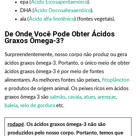
epa
(
Ácido Eicosapentaenóico
).
DHA
(
Ácido Docosahexaenóico
).
ala
(
Ácido alfa-linolênico
)
(fontes vegetais).
De Onde Você Pode Obter Ácidos
Graxos Ômega-3?
Surpreendentemente, nosso corpo não produz ou gera
ácidos graxos ômega-3. Portanto, o único meio de obter
ácidos graxos ômega-3 é por meio de fontes
alimentares. As melhores fontes são peixes,
fitoplâncton
e produtos de origem animal. Os peixes ricos em ácidos
graxos ômega 3 são
salmão
,
cavala
,
atum
,
arenque
,
baleia
,
selo de gordura
etc.
rodapé
.
Os ácidos graxos ômega-3 não são
produzidos pelo nosso corpo. Portanto, temos que