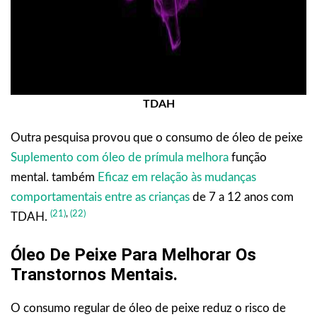
TDAH
Outra pesquisa provou que o consumo de óleo de peixe
Suplemento com óleo de prímula melhora
função
mental. também
Eficaz em relação às mudanças
comportamentais entre as crianças
de 7 a 12 anos com
(21)
,
(22)
TDAH.
Óleo De Peixe Para Melhorar Os
Transtornos Mentais
.
O consumo regular de óleo de peixe reduz o risco de