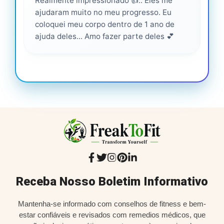
Realmente impressionado 👍.. Eles me
Ser
ajudaram muito no meu progresso. Eu
pro
coloquei meu corpo dentro de 1 ano de
ajuda deles... Amo fazer parte deles 💕
Receba Nosso Boletim Informativo
Mantenha-se informado com conselhos de fitness e bem-
estar confiáveis e revisados com remedios médicos, que