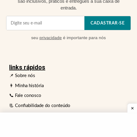
são inclusivos, práticos e entregues à sua caixa de
entrada.
CADASTRAR-SE
seu
privacidade
é importante para nós
links rápidos
📌 Sobre nós
👨 Minha história
📞 Fale conosco
📃 Confiabilidade do conteúdo
❗Aviso de saúde e fitness
👥 Conselho de Revisão de Especialistas
⏩ Política de publicidade