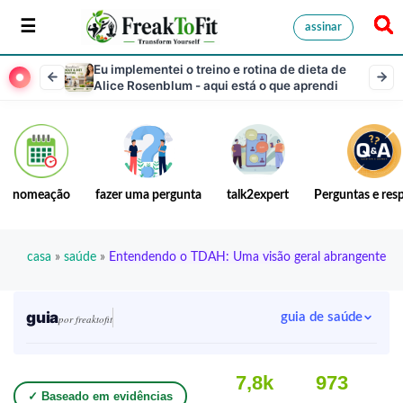
assinar
Eu implementei o treino e rotina de dieta de
Alice Rosenblum - aqui está o que aprendi
nomeação
fazer uma pergunta
talk2expert
Perguntas e res
casa
»
saúde
»
Entendendo o TDAH: Uma visão geral abrangente
guia
guia de saúde
por freaktofit
7,8k
973
✓ Baseado em evidências