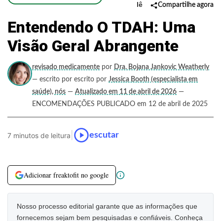
lê
Compartilhe agora
Entendendo O TDAH: Uma
Visão Geral Abrangente
revisado medicamente
por
Dra. Bojana Jankovic Weatherly
— escrito por escrito por
Jessica Booth (especialista em
saúde), nós
—
Atualizado em 11 de abril de 2026
—
ENCOMENDAÇÕES PUBLICADO em 12 de abril de 2025
|
escutar
7 minutos de leitura
Adicionar freaktofit no google
Nosso processo editorial garante que as informações que
fornecemos sejam bem pesquisadas e confiáveis. Conheça