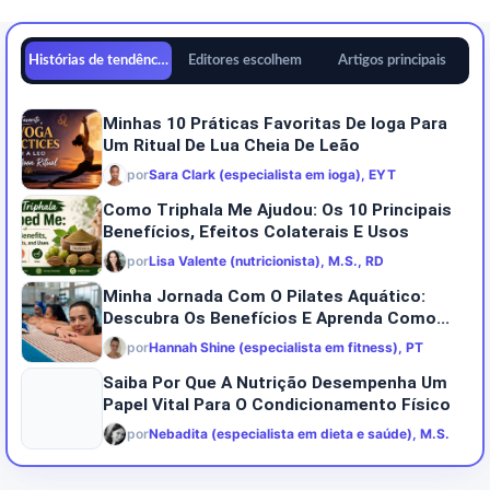
Histórias de tendências
Editores escolhem
Artigos principais
Minhas 10 Práticas Favoritas De Ioga Para
Um Ritual De Lua Cheia De Leão
por
Sara Clark (especialista em ioga), EYT
Como Triphala Me Ajudou: Os 10 Principais
Benefícios, Efeitos Colaterais E Usos
por
Lisa Valente (nutricionista), M.S., RD
Minha Jornada Com O Pilates Aquático:
Descubra Os Benefícios E Aprenda Como...
por
Hannah Shine (especialista em fitness), PT
Saiba Por Que A Nutrição Desempenha Um
Papel Vital Para O Condicionamento Físico
por
Nebadita (especialista em dieta e saúde), M.S.