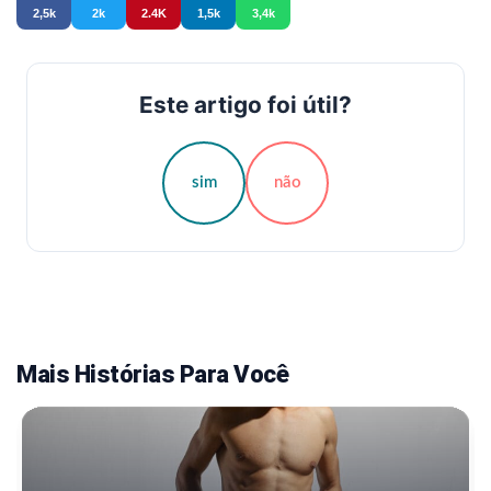
2,5k
2k
2.4K
1,5k
3,4k
Este artigo foi útil?
sim
não
Mais Histórias Para Você