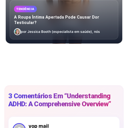
TENDÊNCIA
A Roupa Íntima Apertada Pode Causar Dor
Testicular?
por Jessica Booth (especialista em saúde), nós
3 Comentários Em “Understanding
ADHD: A Comprehensive Overview”
yop mail