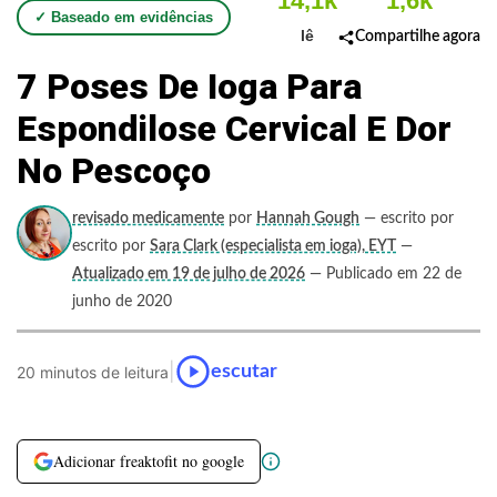
14,1k
1,6k
✓ Baseado em evidências
lê
Compartilhe agora
7 Poses De Ioga Para
Espondilose Cervical E Dor
No Pescoço
revisado medicamente
por
Hannah Gough
— escrito por
escrito por
Sara Clark (especialista em ioga), EYT
—
Atualizado em 19 de julho de 2026
— Publicado em 22 de
junho de 2020
|
escutar
20 minutos de leitura
Adicionar freaktofit no google