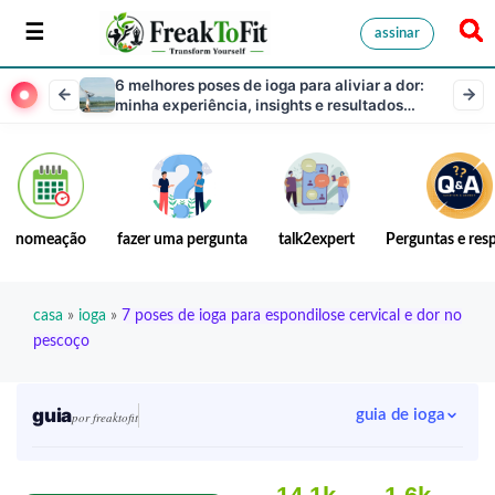
assinar
6 melhores poses de ioga para aliviar a dor:
minha experiência, insights e resultados
especializados
nomeação
fazer uma pergunta
talk2expert
Perguntas e res
casa
»
ioga
»
7 poses de ioga para espondilose cervical e dor no
pescoço
guia
guia de ioga
por freaktofit