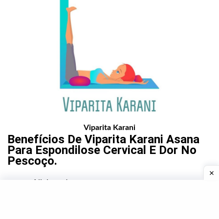
Viparita Karani
Benefícios De
Viparita Karani Asana
Para Espondilose Cervical E Dor No
Pescoço.
Aliviar a dor e o cansaço nas pernas.
Relaxa as partes posteriores das pernas, tronco e
pescoço, trazendo-as levemente.