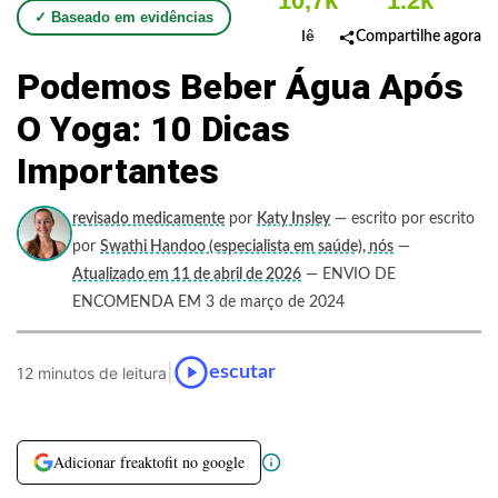
10,7k
1.2k
✓ Baseado em evidências
lê
Compartilhe agora
Podemos Beber Água Após
O Yoga: 10 Dicas
Importantes
revisado medicamente
por
Katy Insley
— escrito por escrito
por
Swathi Handoo (especialista em saúde), nós
—
Atualizado em 11 de abril de 2026
— ENVIO DE
ENCOMENDA EM 3 de março de 2024
|
escutar
12 minutos de leitura
Adicionar freaktofit no google