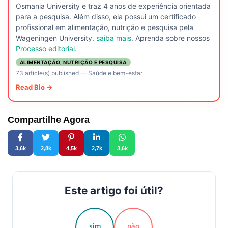
Osmania University e traz 4 anos de experiência orientada
para a pesquisa. Além disso, ela possui um certificado
profissional em alimentação, nutrição e pesquisa pela
Wageningen University.
saiba mais
. Aprenda sobre nossos
Processo editorial.
ALIMENTAÇÃO, NUTRIÇÃO E PESQUISA
73 article(s) published
—
Saúde e bem-estar
Read Bio →
Compartilhe Agora
3,6k
2,8k
4,5k
2,7k
3,6k
Este artigo foi útil?
sim
não