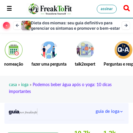
assinar
Dieta dos miomas: seu guia definitivo para
gerenciar os sintomas e promover o bem-estar
nomeação
fazer uma pergunta
talk2expert
Perguntas e res
casa
»
ioga
»
Podemos beber água após o yoga: 10 dicas
importantes
guia
guia de ioga
por freaktofit