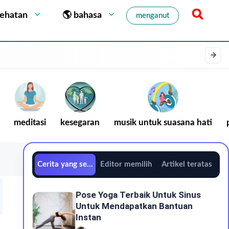
sehatan
🌎 bahasa
menganut
meditasi
kesegaran
musik untuk suasana hati
Cerita yang sedang tren
Editor memilih
Artikel teratas
Pose Yoga Terbaik Untuk Sinus
Untuk Mendapatkan Bantuan
Instan