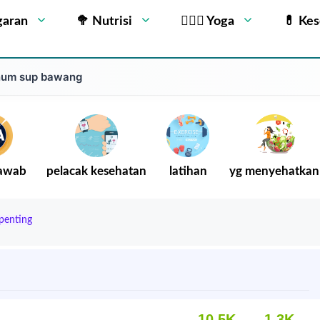
garan
🥦 Nutrisi
🧘🏻‍♂️ Yoga
💊 Ke
inum sup bawang
Jawab
pelacak kesehatan
latihan
yg menyehatkan
 penting
10.5K
1.3K