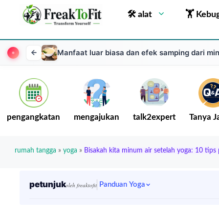
🛠 alat
🏋 Kebu
Manfaat luar biasa dan efek samping dari m
pengangkatan
mengajukan
talk2expert
Tanya 
rumah tangga
»
yoga
»
Bisakah kita minum air setelah yoga: 10 tips
petunjuk
Panduan Yoga
oleh freaktofit