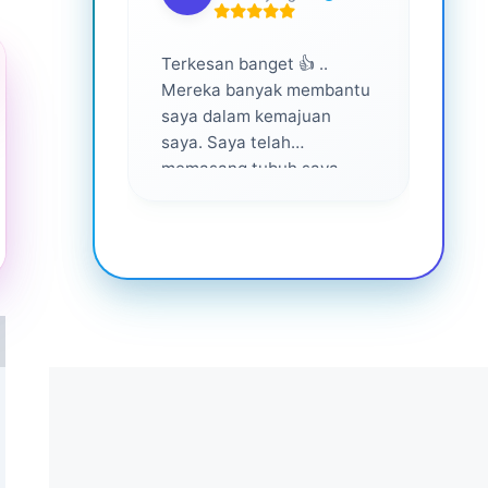
Terkesan banget 👍 ..
Layan
Mereka banyak membantu
yang 
saya dalam kemajuan
saya. Saya telah
memasang tubuh saya
dalam waktu 1 tahun
setelah bantuan mereka ...
Senang menjadi bagian
dari mereka 💕