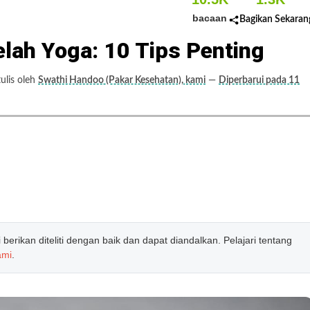
bacaan
Bagikan Sekaran
elah Yoga: 10 Tips Penting
ulis oleh
Swathi Handoo (Pakar Kesehatan), kami
—
Diperbarui pada 11
erikan diteliti dengan baik dan dapat diandalkan. Pelajari tentang
ami
.