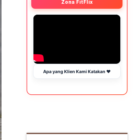
Zona FitFlix
Apa yang Klien Kami Katakan ❤️
Wakt