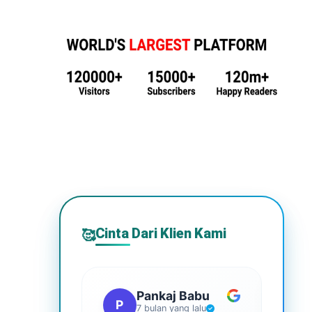
Cinta Dari Klien Kami
🥰
Pankaj Babu
P
S
7 bulan yang lalu