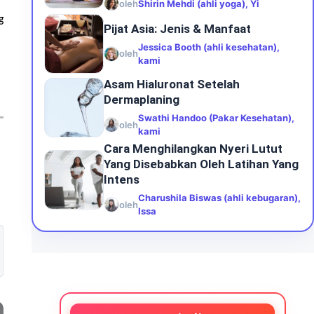
oleh
Shirin Mehdi (ahli yoga), Yi
g
Pijat Asia: Jenis & Manfaat
Jessica Booth (ahli kesehatan),
oleh
kami
Asam Hialuronat Setelah
Dermaplaning
Swathi Handoo (Pakar Kesehatan),
oleh
kami
Cara Menghilangkan Nyeri Lutut
Yang Disebabkan Oleh Latihan Yang
Intens
Charushila Biswas (ahli kebugaran),
oleh
Issa