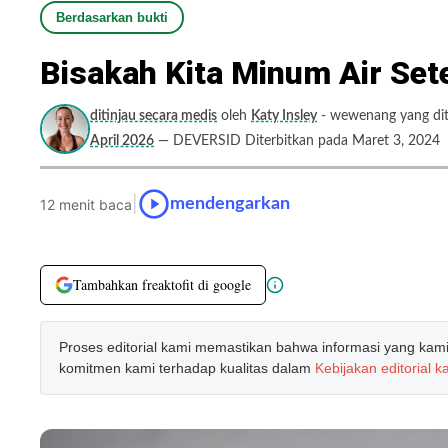
Berdasarkan bukti
Bisakah Kita Minum Air Set
ditinjau secara medis
oleh
Katy Insley
- wewenang yang dit
April 2026
— DEVERSID Diterbitkan pada Maret 3, 2024
|
mendengarkan
12 menit baca
Tambahkan freaktofit di google
Proses editorial kami memastikan bahwa informasi yang kami b
komitmen kami terhadap kualitas dalam
Kebijakan editorial k