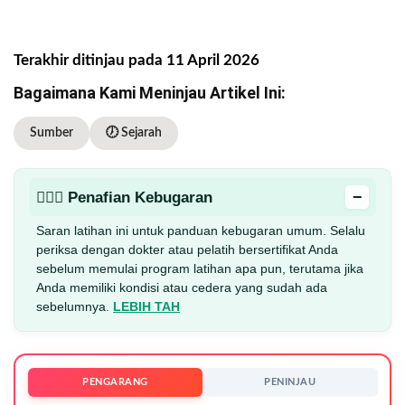
Terakhir ditinjau pada 11 April 2026
Bagaimana Kami Meninjau Artikel Ini:
Sumber
🕖 Sejarah
−
🏋🏻‍♂️ Penafian Kebugaran
Saran latihan ini untuk panduan kebugaran umum. Selalu
periksa dengan dokter atau pelatih bersertifikat Anda
sebelum memulai program latihan apa pun, terutama jika
Anda memiliki kondisi atau cedera yang sudah ada
sebelumnya.
LEBIH TAH
PENGARANG
PENINJAU