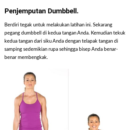
Penjemputan Dumbbell.
Berdiri tegak untuk melakukan latihan ini. Sekarang
pegang dumbbell di kedua tangan Anda. Kemudian tekuk
kedua tangan dari siku Anda dengan telapak tangan di
samping sedemikian rupa sehingga bisep Anda benar-
benar membengkak.