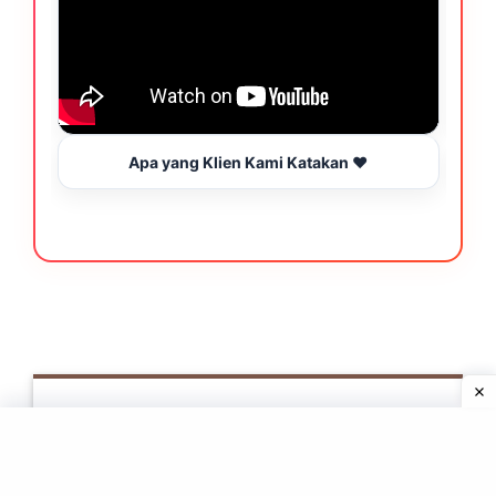
Apa yang Klien Kami Katakan ❤️
Bergabunglah dengan buletin kami
Dapatkan akses mingguan ke pembaruan