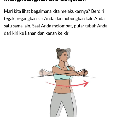
Mari kita lihat bagaimana kita melakukannya? Berdiri
tegak, regangkan sisi Anda dan hubungkan kaki Anda
satu sama lain. Saat Anda melompat, putar tubuh Anda
dari kiri ke kanan dan kanan ke kiri.