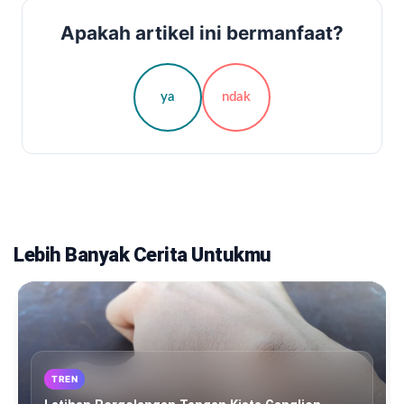
Apakah artikel ini bermanfaat?
ya
ndak
Lebih Banyak Cerita Untukmu
TREN