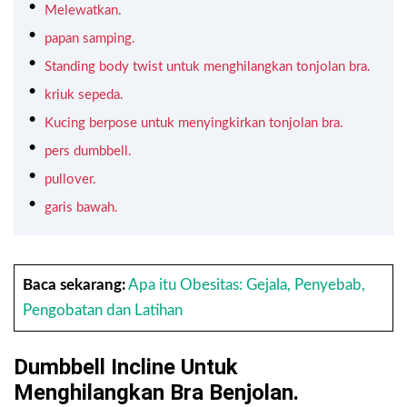
Melewatkan.
papan samping.
Standing body twist untuk menghilangkan tonjolan bra.
kriuk sepeda.
Kucing berpose untuk menyingkirkan tonjolan bra.
pers dumbbell.
pullover.
garis bawah.
Baca sekarang:
Apa itu Obesitas: Gejala, Penyebab,
Pengobatan dan Latihan
Dumbbell Inclin
E
Untuk
Menghilangkan Bra Benjolan
.