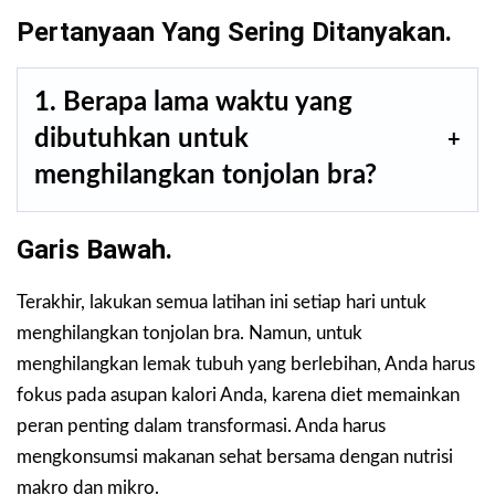
Pertanyaan Yang Sering Ditanyakan.
1. Berapa lama waktu yang
dibutuhkan untuk
menghilangkan tonjolan bra?
Garis Bawah.
Terakhir, lakukan semua latihan ini setiap hari untuk
menghilangkan tonjolan bra. Namun, untuk
menghilangkan lemak tubuh yang berlebihan, Anda harus
fokus pada asupan kalori Anda, karena diet memainkan
peran penting dalam transformasi. Anda harus
mengkonsumsi makanan sehat bersama dengan nutrisi
makro dan mikro.