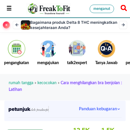
menganut
Bagaimana produk Delta 8 THC meningkatkan
kesejahteraan Anda?
pengangkatan
mengajukan
talk2expert
Tanya Jawab
pe
rumah tangga
»
kecocokan
»
Cara menghilangkan bra benjolan :
Latihan
petunjuk
Panduan kebugaran
oleh freaktofit