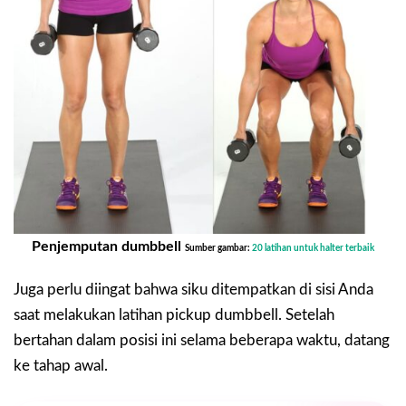
Penjemputan dumbbell
Sumber gambar:
20 latihan untuk halter terbaik
Juga perlu diingat bahwa siku ditempatkan di sisi Anda
saat melakukan latihan pickup dumbbell. Setelah
bertahan dalam posisi ini selama beberapa waktu, datang
ke tahap awal.