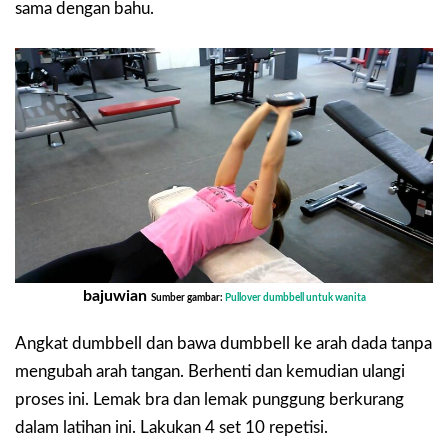
sama dengan bahu.
bajuwian
Sumber gambar:
Pullover dumbbell untuk wanita
Angkat dumbbell dan bawa dumbbell ke arah dada tanpa
mengubah arah tangan. Berhenti dan kemudian ulangi
proses ini. Lemak bra dan lemak punggung berkurang
dalam latihan ini. Lakukan 4 set 10 repetisi.