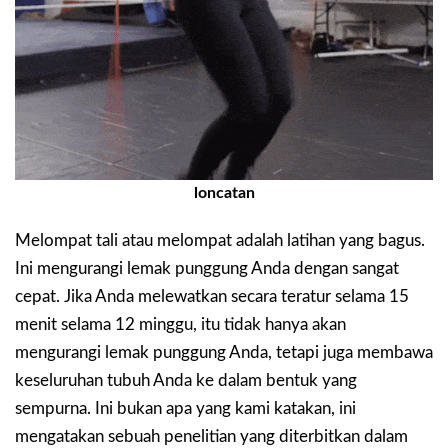
loncatan
Melompat tali atau melompat adalah latihan yang bagus.
Ini mengurangi lemak punggung Anda dengan sangat
cepat. Jika Anda melewatkan secara teratur selama 15
menit selama 12 minggu, itu tidak hanya akan
mengurangi lemak punggung Anda, tetapi juga membawa
keseluruhan tubuh Anda ke dalam bentuk yang
sempurna. Ini bukan apa yang kami katakan, ini
mengatakan sebuah penelitian yang diterbitkan dalam