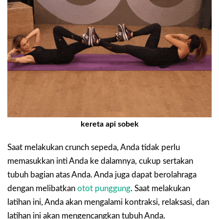
kereta api sobek
Saat melakukan crunch sepeda, Anda tidak perlu
memasukkan inti Anda ke dalamnya, cukup sertakan
tubuh bagian atas Anda. Anda juga dapat berolahraga
dengan melibatkan
otot punggung
. Saat melakukan
latihan ini, Anda akan mengalami kontraksi, relaksasi, dan
latihan ini akan mengencangkan tubuh Anda.