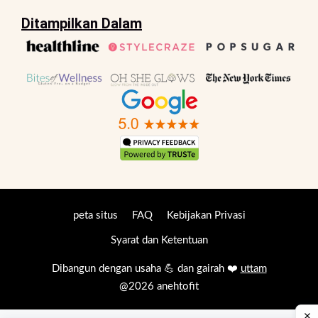
Ditampilkan Dalam
peta situs
FAQ
Kebijakan Privasi
Syarat dan Ketentuan
Dibangun dengan usaha 💪 dan gairah ❤️
uttam
@2026 anehtofit