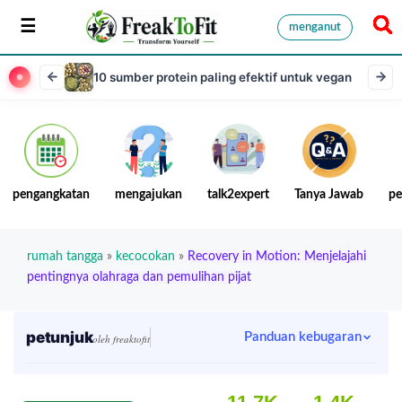
menganut
10 sumber protein paling efektif untuk vegan
pengangkatan
mengajukan
talk2expert
Tanya Jawab
pe
rumah tangga
»
kecocokan
»
Recovery in Motion: Menjelajahi
pentingnya olahraga dan pemulihan pijat
petunjuk
Panduan kebugaran
oleh freaktofit