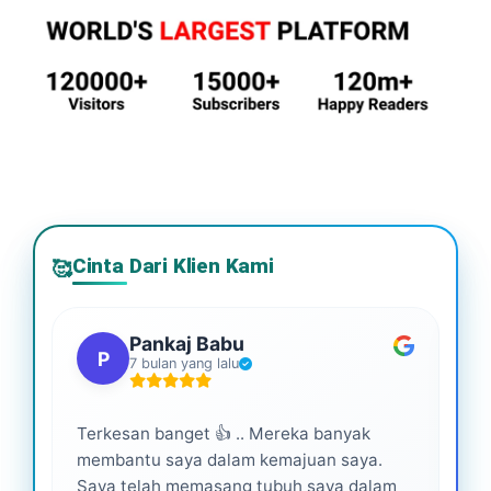
Cinta Dari Klien Kami
🥰
Pankaj Babu
P
7 bulan yang lalu
Terkesan banget 👍 .. Mereka banyak
Lay
membantu saya dalam kemajuan saya.
pro
Saya telah memasang tubuh saya dalam