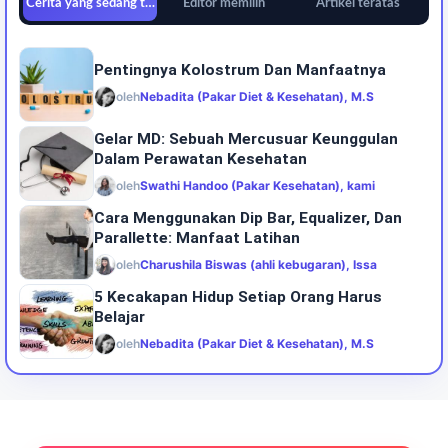
Cerita yang sedang tren
Editor memilih
Artikel teratas
Pentingnya Kolostrum Dan Manfaatnya
oleh
Nebadita (Pakar Diet & Kesehatan), M.S
Gelar MD: Sebuah Mercusuar Keunggulan
Dalam Perawatan Kesehatan
oleh
Swathi Handoo (Pakar Kesehatan), kami
Cara Menggunakan Dip Bar, Equalizer, Dan
Parallette: Manfaat Latihan
oleh
Charushila Biswas (ahli kebugaran), Issa
5 Kecakapan Hidup Setiap Orang Harus
Belajar
oleh
Nebadita (Pakar Diet & Kesehatan), M.S