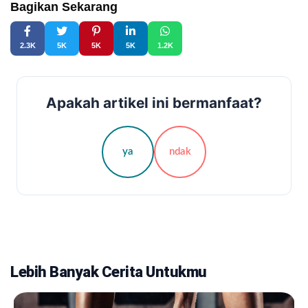
Bagikan Sekarang
2.3K
5K
5K
5K
1.2K
Apakah artikel ini bermanfaat?
ya
ndak
Lebih Banyak Cerita Untukmu