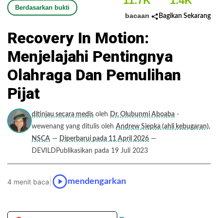
11.7K
1.4K
Berdasarkan bukti
bacaan
Bagikan Sekarang
Recovery In Motion:
Menjelajahi Pentingnya
Olahraga Dan Pemulihan
Pijat
ditinjau secara medis
oleh
Dr. Olubunmi Aboaba
-
wewenang yang ditulis oleh
Andrew Siepka (ahli kebugaran),
NSCA
—
Diperbarui pada 11 April 2026
—
DEVILDPublikasikan pada 19 Juli 2023
|
mendengarkan
4 menit baca