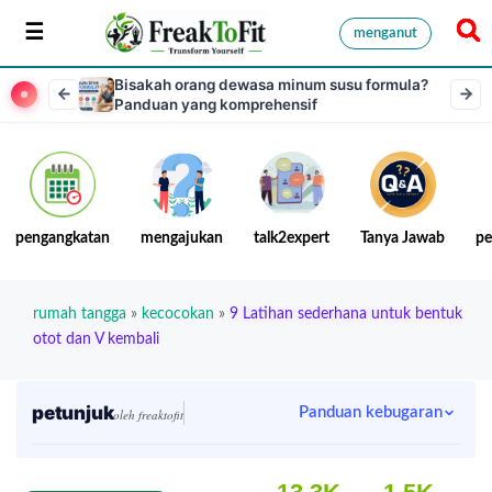
menganut
Bisakah orang dewasa minum susu formula?
Panduan yang komprehensif
pengangkatan
mengajukan
talk2expert
Tanya Jawab
pe
rumah tangga
»
kecocokan
»
9 Latihan sederhana untuk bentuk
otot dan V kembali
petunjuk
Panduan kebugaran
oleh freaktofit