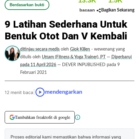
13.3K
1.5K
Berdasarkan bukti
bacaan
Bagikan Sekarang
9 Latihan Sederhana Untuk
Bentuk Otot Dan V Kembali
ditinjau secara medis
oleh
Giok Killen
- wewenang yang
ditulis oleh
Uttam (Fitness & Yoga Trainer), PT
—
Diperbarui
pada 11 April 2026
— DEVER INPUBLISHED pada 9
Februari 2021
|
mendengarkan
12 menit baca
Tambahkan freaktofit di google
Proses editorial kami memastikan bahwa informasi yang