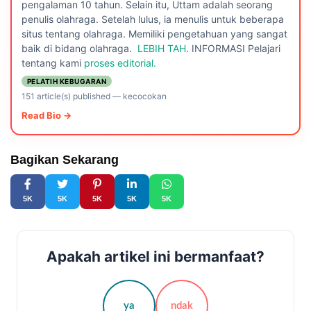
pengalaman 10 tahun. Selain itu, Uttam adalah seorang
penulis olahraga. Setelah lulus, ia menulis untuk beberapa
situs tentang olahraga. Memiliki pengetahuan yang sangat
baik di bidang olahraga.
LEBIH TAH
. INFORMASI Pelajari
tentang kami
proses editorial.
PELATIH KEBUGARAN
151 article(s) published
—
kecocokan
Read Bio →
Bagikan Sekarang
5K
5K
5K
5K
5K
Apakah artikel ini bermanfaat?
ya
ndak