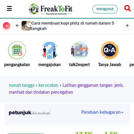
menganut
Cara membuat kopi philz di rumah dalam 5
langkah
pengangkatan
mengajukan
talk2expert
Tanya Jawab
pe
rumah tangga
»
kecocokan
»
Latihan genggaman tangan: jenis,
manfaat dan tindakan pencegahan
petunjuk
Panduan kebugaran
oleh freaktofit