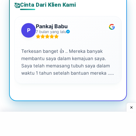
Cinta Dari Klien Kami
🥰
Pankaj Babu
P
7 bulan yang lalu
Terkesan banget 👍 .. Mereka banyak
Lay
membantu saya dalam kemajuan saya.
pro
Saya telah memasang tubuh saya dalam
waktu 1 tahun setelah bantuan mereka ...
Senang menjadi bagian dari mereka 💕