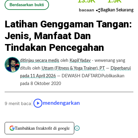
13.5K
1.5K
Berdasarkan bukti
bacaan
Bagikan Sekarang
Latihan Genggaman Tangan:
Jenis, Manfaat Dan
Tindakan Pencegahan
ditinjau secara medis
oleh
Kapil Yadav
- wewenang yang
ditulis oleh
Uttam (Fitness & Yoga Trainer), PT
—
Diperbarui
pada 11 April 2026
— DEWASH DAFTARDPublikasikan
pada 8 Oktober 2020
|
mendengarkan
9 menit baca
Tambahkan freaktofit di google