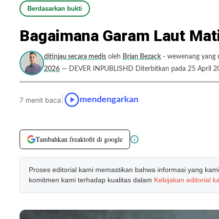
Berdasarkan bukti
Bagaimana Garam Laut Mat
ditinjau secara medis
oleh
Brian Bezack
- wewenang yang di
2026
— DEVER INPUBLISHD Diterbitkan pada 25 April 2
|
mendengarkan
7 menit baca
Tambahkan freaktofit di google
Proses editorial kami memastikan bahwa informasi yang kami b
komitmen kami terhadap kualitas dalam
Kebijakan editorial k