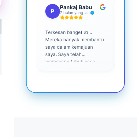
Pankaj Babu
P
S
7 bulan yang lalu
Terkesan banget 👍 ..
Layan
Mereka banyak membantu
yang 
saya dalam kemajuan
saya. Saya telah
memasang tubuh saya
dalam waktu 1 tahun
setelah bantuan mereka ...
Senang menjadi bagian
dari mereka 💕