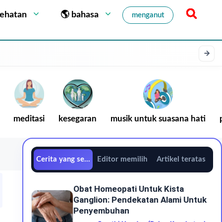
sehatan
🌎 bahasa
menganut
meditasi
kesegaran
musik untuk suasana hati
Cerita yang sedang tren
Editor memilih
Artikel teratas
Obat Homeopati Untuk Kista
Ganglion: Pendekatan Alami Untuk
Penyembuhan