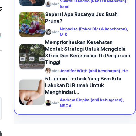
Swathi Handoo (Pakar Kesehatan),
oleh
kami
g
Seperti Apa Rasanya Jus Buah
Prune?
Nebadita (Pakar Diet & Kesehatan),
oleh
M.S
l
Memprioritaskan Kesehatan
Mental: Strategi Untuk Mengelola
Stres Dan Kecemasan Di Perguruan
Tinggi
oleh
Jennifer Wirth (ahli kesehatan), He
5 Latihan Terbaik Yang Bisa Kita
Lakukan Di Rumah Untuk
Menghindari...
Andrew Siepka (ahli kebugaran),
oleh
NSCA