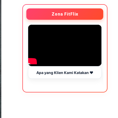
Zona FitFlix
Apa yang Klien Kami Katakan ❤️
Wakt