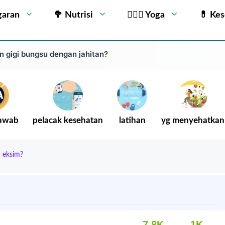
garan
🥦 Nutrisi
🧘🏻‍♂️ Yoga
💊 Ke
 gigi bungsu dengan jahitan?
Jawab
pelacak kesehatan
latihan
yg menyehatkan
 eksim?
7.8K
1K