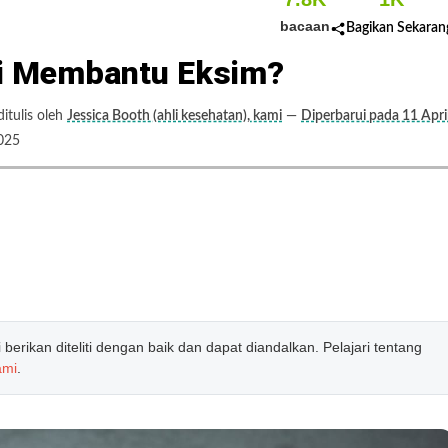
bacaan
Bagikan Sekaran
i Membantu Eksim?
tulis oleh
Jessica Booth (ahli kesehatan), kami
—
Diperbarui pada 11 Apri
025
erikan diteliti dengan baik dan dapat diandalkan. Pelajari tentang
ami
.