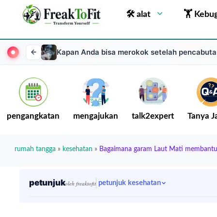
🛠 alat
🏋 Kebu
Kapan Anda bisa merokok setelah pencabutan
pengangkatan
mengajukan
talk2expert
Tanya 
rumah tangga
»
kesehatan
»
Bagaimana garam Laut Mati membantu
petunjuk
petunjuk kesehatan
oleh freaktofit