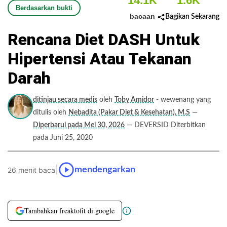
14.1K
1.6K
Berdasarkan bukti
bacaan
Bagikan Sekarang
Rencana Diet DASH Untuk
Hipertensi Atau Tekanan
Darah
ditinjau secara medis
oleh
Toby Amidor
- wewenang yang
ditulis oleh
Nebadita (Pakar Diet & Kesehatan), M.S
—
Diperbarui pada Mei 30, 2026
— DEVERSID Diterbitkan
pada Juni 25, 2020
|
mendengarkan
26 menit baca
Tambahkan freaktofit di google