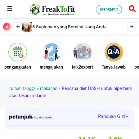
menganut
5 Suplemen yang Bernilai Uang Anda
pengangkatan
mengajukan
talk2expert
Tanya Jawab
pe
rumah tangga
»
makanan
»
Rencana diet DASH untuk hipertensi
atau tekanan darah
petunjuk
Panduan Gizi
oleh freaktofit