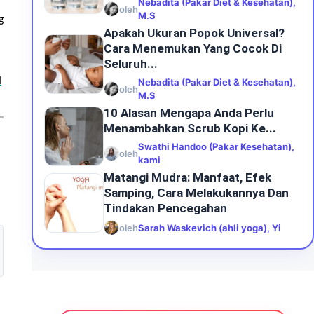
Nebadita (Pakar Diet & Kesehatan),
oleh
M.S
g
Apakah Ukuran Popok Universal?
Cara Menemukan Yang Cocok Di
Seluruh...
i
Nebadita (Pakar Diet & Kesehatan),
oleh
M.S
10 Alasan Mengapa Anda Perlu
Menambahkan Scrub Kopi Ke...
Swathi Handoo (Pakar Kesehatan),
oleh
kami
Matangi Mudra: Manfaat, Efek
Samping, Cara Melakukannya Dan
Tindakan Pencegahan
oleh
Sarah Waskevich (ahli yoga), Yi