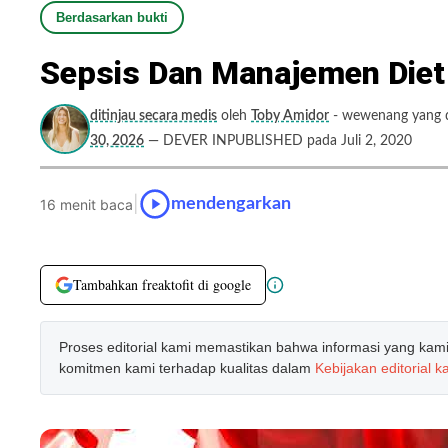
Berdasarkan bukti
Sepsis Dan Manajemen Die
ditinjau secara medis
oleh
Toby Amidor
- wewenang yang di
30, 2026
— DEVER INPUBLISHED pada Juli 2, 2020
|
mendengarkan
16 menit baca
Tambahkan freaktofit di google
Proses editorial kami memastikan bahwa informasi yang kami b
komitmen kami terhadap kualitas dalam
Kebijakan editorial k