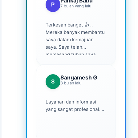
Pankaj Babu
P
7 bulan yang lalu
Terkesan banget 👍 ..
Mereka banyak membantu
saya dalam kemajuan
saya. Saya telah
memasang tubuh saya
dalam waktu 1 tahun
setelah bantuan mereka ...
Senang menjadi bagian
Sangamesh G
S
3 bulan lalu
dari mereka 💕
Layanan dan informasi
yang sangat profesional....