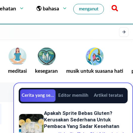
sehatan
🌎 bahasa
menganut
meditasi
kesegaran
musik untuk suasana hati
Cerita yang sedang tren
Editor memilih
Artikel teratas
Apakah Sprite Bebas Gluten?
Kerusakan Sederhana Untuk
Pembaca Yang Sadar Kesehatan