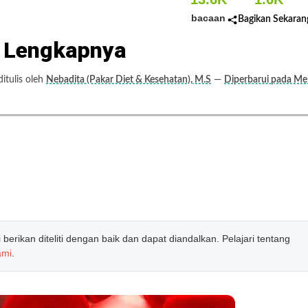
bacaan
Bagikan Sekaran
t Lengkapnya
tulis oleh
Nebadita (Pakar Diet & Kesehatan), M.S
—
Diperbarui pada Me
erikan diteliti dengan baik dan dapat diandalkan. Pelajari tentang
ami
.