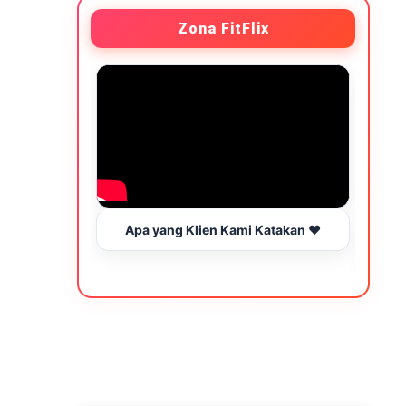
Zona FitFlix
Apa yang Klien Kami Katakan ❤️
Wakt