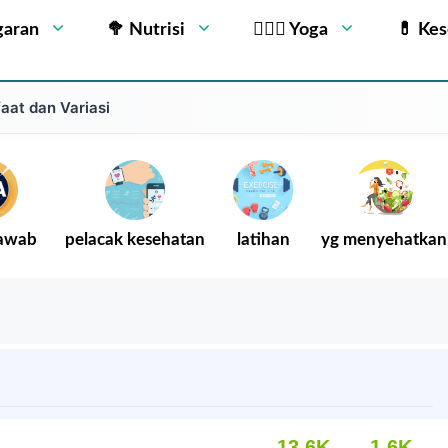
garan
🥦 Nutrisi
🧘🏻‍♂️ Yoga
💊 Ke
at dan Variasi
Jawab
pelacak kesehatan
latihan
yg menyehatkan
13.6K
1.6K