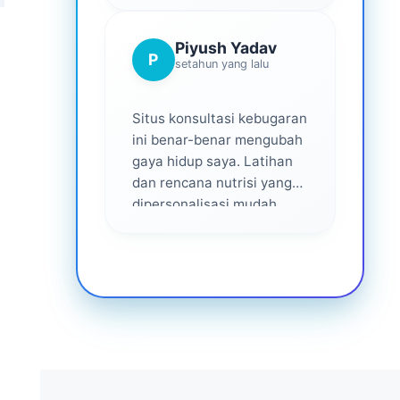
Piyush Yadav
P
setahun yang lalu
Situs konsultasi kebugaran
ini benar-benar mengubah
gaya hidup saya. Latihan
dan rencana nutrisi yang
dipersonalisasi mudah
diikuti dan efektif. Saya
merasa didukung di setiap
langkah—sangat
direkomendasikan bagi
siapa saja yang serius
untuk menjadi lebih sehat.
❤️