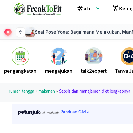
🛠 alat
🏋 Kebu
Seal Pose Yoga: Bagaimana Melakukan, Manfa
pengangkatan
mengajukan
talk2expert
Tanya 
rumah tangga
»
makanan
»
Sepsis dan manajemen diet lengkapnya
petunjuk
Panduan Gizi
oleh freaktofit