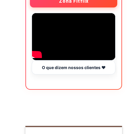
Zona Fitflix
O que dizem nossos clientes ❤️
Hor