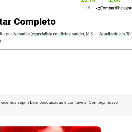
lê
Compartilhe agor
tar Completo
ito por
Nebadita (especialista em dieta e saúde), M.S.
—
Atualizado em 30
0
ornecemos sejam bem pesquisadas e confiáveis. Conheça nosso