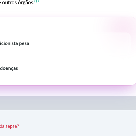
(1)
e outros órgãos.
icionista pesa
s doenças
 da sepse?