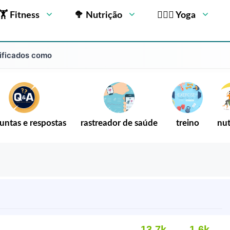
🏋 Fitness
🥦 Nutrição
🧘🏻‍♂️ Yoga
sificados como
untas e respostas
rastreador de saúde
treino
nut
13,7k
1,6k