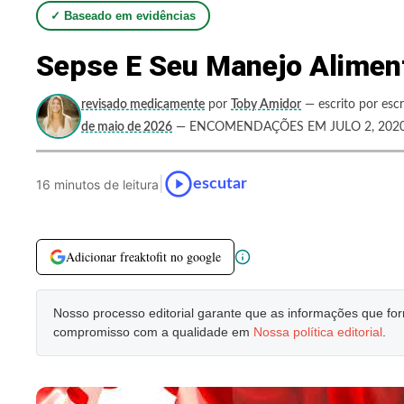
✓ Baseado em evidências
Sepse E Seu Manejo Alimen
revisado medicamente
por
Toby Amidor
— escrito por escr
de maio de 2026
— ENCOMENDAÇÕES EM JULO 2, 202
|
escutar
16 minutos de leitura
Adicionar freaktofit no google
Nosso processo editorial garante que as informações que f
compromisso com a qualidade em
Nossa política editorial
.