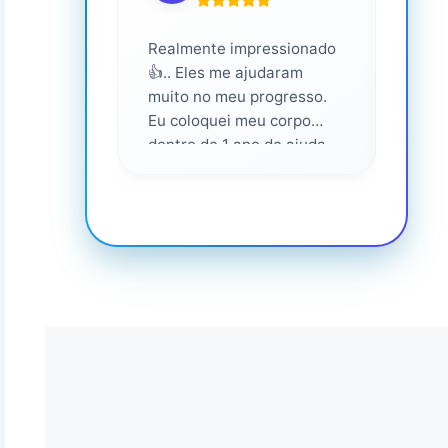
Realmente impressionado
Servi
👍.. Eles me ajudaram
altam
muito no meu progresso.
Eu coloquei meu corpo
dentro de 1 ano de ajuda
deles... Amo fazer parte
deles 💕