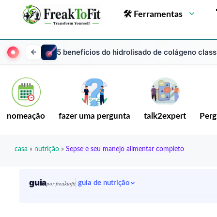
🛠 Ferramentas
5 benefícios do hidrolisado de colágeno clas
nomeação
fazer uma pergunta
talk2expert
Perg
casa
»
nutrição
»
Sepse e seu manejo alimentar completo
guia
guia de nutrição
por freaktofit