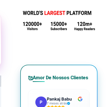
Amor De Nossos Clientes
🥰
Pankaj Babu
P
S
7 meses atrás