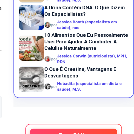
saúde), M.S.
A Urina Contém DNA: O Que Dizem
a
Os Especialistas?
Jessica Booth (especialista em
por
saúde), nós
10 Alimentos Que Eu Pessoalmente
Usei Para Ajudar A Combater A
Celulite Naturalmente
Jessica Corwin (nutricionista), MPH,
por
RDN
O Que É Creatina, Vantagens E
Desvantagens
Nebadita (especialista em dieta e
por
saúde), M.S.