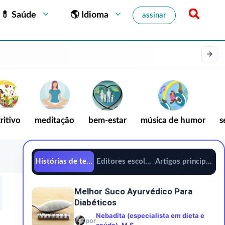
💊 Saúde
🌎 Idioma
assinar
ritivo
meditação
bem-estar
música de humor
s
Histórias de tendências
Editores escolhem
Artigos principais
Melhor Suco Ayurvédico Para
Diabéticos
Nebadita (especialista em dieta e
por