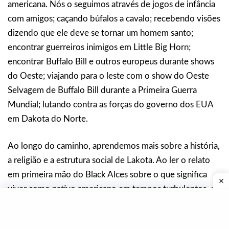
americana. Nós o seguimos através de jogos de infância
com amigos; caçando búfalos a cavalo; recebendo visões
dizendo que ele deve se tornar um homem santo;
encontrar guerreiros inimigos em Little Big Horn;
encontrar Buffalo Bill e outros europeus durante shows
do Oeste; viajando para o leste com o show do Oeste
Selvagem de Buffalo Bill durante a Primeira Guerra
Mundial; lutando contra as forças do governo dos EUA
em Dakota do Norte.
Ao longo do caminho, aprendemos mais sobre a história,
a religião e a estrutura social de Lakota. Ao ler o relato
em primeira mão do Black Alces sobre o que significa
viver como nativo americano em tempos turbulentos, os
não-nativos podem entender melhor como tem sido a
vida das pessoas na reserva ao longo do tempo.