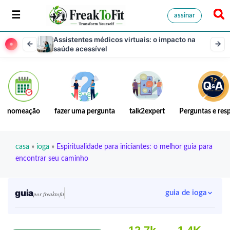
assinar
Assistentes médicos virtuais: o impacto na
saúde acessível
nomeação
fazer uma pergunta
talk2expert
Perguntas e res
casa
»
ioga
»
Espiritualidade para iniciantes: o melhor guia para
encontrar seu caminho
guia
guia de ioga
por freaktofit