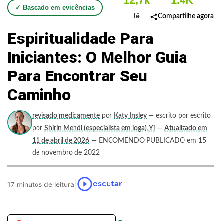
12,7k
1.4K
✓ Baseado em evidências
lê
Compartilhe agora
Espiritualidade Para
Iniciantes: O Melhor Guia
Para Encontrar Seu
Caminho
revisado medicamente
por
Katy Insley
— escrito por escrito
por
Shirin Mehdi (especialista em ioga), Yi
—
Atualizado em
11 de abril de 2026
— ENCOMENDO PUBLICADO em 15
de novembro de 2022
|
escutar
17 minutos de leitura