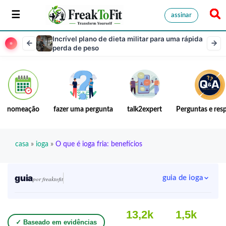
assinar
Incrível plano de dieta militar para uma rápida
perda de peso
nomeação
fazer uma pergunta
talk2expert
Perguntas e res
casa
»
ioga
»
O que é ioga fria: benefícios
guia
guia de ioga
por freaktofit
13,2k
1,5k
✓ Baseado em evidências