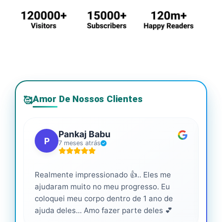
Amor De Nossos Clientes
🥰
Pankaj Babu
P
7 meses atrás
Realmente impressionado 👍.. Eles me
Ser
ajudaram muito no meu progresso. Eu
pro
coloquei meu corpo dentro de 1 ano de
ajuda deles... Amo fazer parte deles 💕