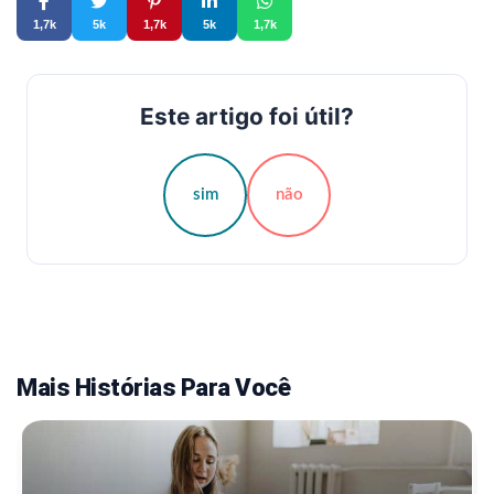
1,7k
5k
1,7k
5k
1,7k
Este artigo foi útil?
sim
não
Mais Histórias Para Você