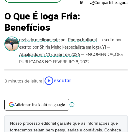
lê
Compartilhe agora
O Que É Ioga Fria:
Benefícios
revisado medicamente
por
Poorva Kulkarni
— escrito por
escrito por
Shirin Mehdi (especialista em ioga), Yi
—
Atualizado em 11 de abril de 2026
— ENCOMENDAÇÕES
PUBLICADAS NO FEVEREIRO 9, 2022
|
escutar
3 minutos de leitura
Adicionar freaktofit no google
Nosso processo editorial garante que as informações que
fornecemos sejam bem pesquisadas e confiáveis. Conheça