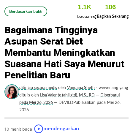
1.1K
106
Berdasarkan bukti
bacaan
Bagikan Sekarang
Bagaimana Tingginya
Asupan Serat Diet
Membantu Meningkatkan
Suasana Hati Saya Menurut
Penelitian Baru
ditinjau secara medis
oleh
Vandana Sheth
- wewenang yang
ditulis oleh
Lisa Valente (ahli gizi), M.S., RD
—
Diperbarui
pada Mei 26, 2026
— DEVILDPublikasikan pada Mei 26,
2026
|
mendengarkan
10 menit baca