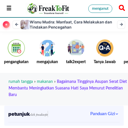
menganut
Wisnu Mudra: Manfaat, Cara Melakukan dan
Tindakan Pencegahan
pengangkatan
mengajukan
talk2expert
Tanya Jawab
pe
rumah tangga
»
makanan
»
Bagaimana Tingginya Asupan Serat Diet
Membantu Meningkatkan Suasana Hati Saya Menurut Penelitian
Baru
petunjuk
Panduan Gizi
oleh freaktofit