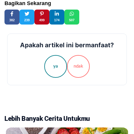
Bagikan Sekarang
382
239
499
174
507
Apakah artikel ini bermanfaat?
ya
ndak
Lebih Banyak Cerita Untukmu