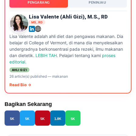
PENGARANG
PENINJAU
Lisa Valente (ahli Gizi), M.S., RD
MS, RD
Lisa Valente adalah ahli diet dan pengawas makanan. Dia
belajar di College of Vermont, di mana dia menyelesaikan
undergradnya berkonsentrasi pada rezeki, ilmu makanan
dan dietetik.
LEBIH TAH
. Pelajari tentang kami
proses
editorial.
AHLI GIZI
26 article(s) published
—
makanan
Read Bio →
Bagikan Sekarang
5K
5K
5K
1.8K
5K