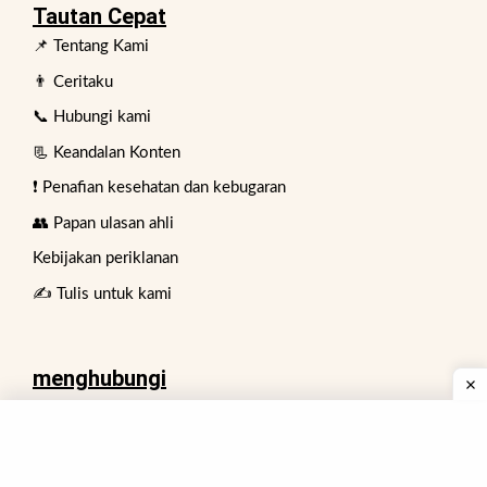
Tautan Cepat
📌 Tentang Kami
👨 Ceritaku
📞 Hubungi kami
📃 Keandalan Konten
❗ Penafian kesehatan dan kebugaran
👥 Papan ulasan ahli
Kebijakan periklanan
✍️ Tulis untuk kami
menghubungi
74 No Bakar Mahal Sadar Bazar,
Barrackpore, Benggala Barat,
India, Kolkata- 700120.