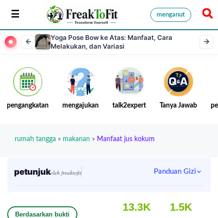
menganut
Yoga Pose Bow ke Atas: Manfaat, Cara
Melakukan, dan Variasi
pengangkatan
mengajukan
talk2expert
Tanya Jawab
pe
rumah tangga
»
makanan
»
Manfaat jus kokum
petunjuk
Panduan Gizi
oleh freaktofit
13.3K
1.5K
Berdasarkan bukti