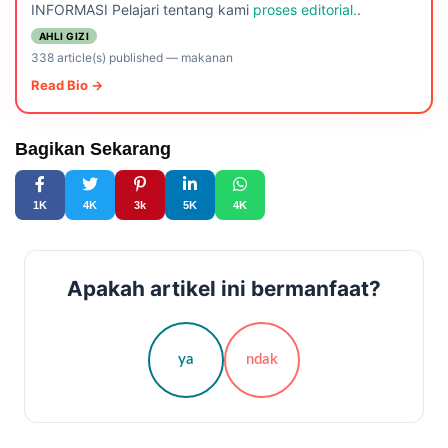
INFORMASI Pelajari tentang kami
proses editorial.
.
AHLI GIZI
338 article(s) published
—
makanan
Read Bio →
Bagikan Sekarang
1K
4K
3k
5K
4K
Apakah artikel ini bermanfaat?
ya
ndak