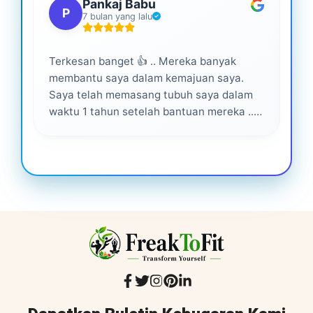
Pankaj Babu
P
7 bulan yang lalu
Terkesan banget 👍 .. Mereka banyak
Lay
membantu saya dalam kemajuan saya.
pro
Saya telah memasang tubuh saya dalam
waktu 1 tahun setelah bantuan mereka ...
Senang menjadi bagian dari mereka 💕