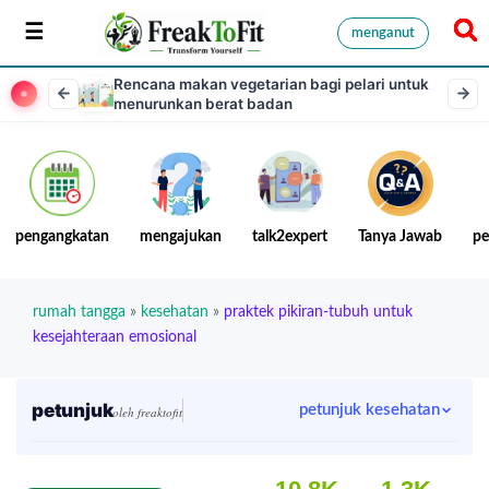
menganut
Rencana makan vegetarian bagi pelari untuk
menurunkan berat badan
pengangkatan
mengajukan
talk2expert
Tanya Jawab
pe
rumah tangga
»
kesehatan
»
praktek pikiran-tubuh untuk
kesejahteraan emosional
petunjuk
petunjuk kesehatan
oleh freaktofit