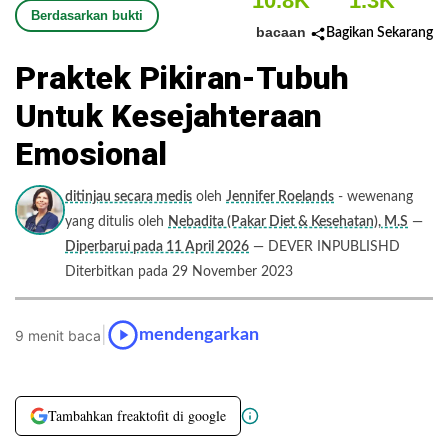
10.8K
1.3K
Berdasarkan bukti
bacaan
Bagikan Sekarang
Praktek Pikiran-Tubuh
Untuk Kesejahteraan
Emosional
ditinjau secara medis
oleh
Jennifer Roelands
- wewenang
yang ditulis oleh
Nebadita (Pakar Diet & Kesehatan), M.S
—
Diperbarui pada 11 April 2026
— DEVER INPUBLISHD
Diterbitkan pada 29 November 2023
|
mendengarkan
9 menit baca
Tambahkan freaktofit di google