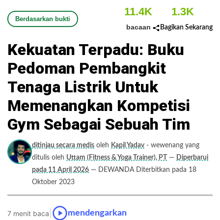
11.4K
1.3K
Berdasarkan bukti
bacaan
Bagikan Sekarang
Kekuatan Terpadu: Buku
Pedoman Pembangkit
Tenaga Listrik Untuk
Memenangkan Kompetisi
Gym Sebagai Sebuah Tim
ditinjau secara medis
oleh
Kapil Yadav
- wewenang yang
ditulis oleh
Uttam (Fitness & Yoga Trainer), PT
—
Diperbarui
pada 11 April 2026
— DEWANDA Diterbitkan pada 18
Oktober 2023
|
mendengarkan
7 menit baca