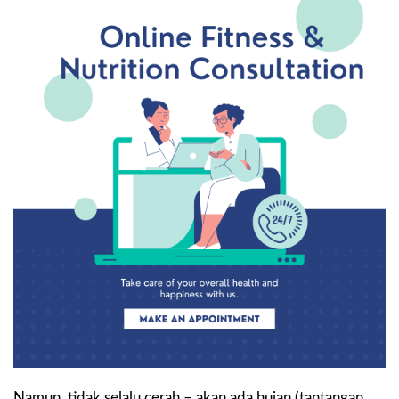
Namun, tidak selalu cerah – akan ada hujan (tantangan