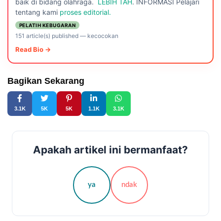
baik di bidang olahraga.
LEBIH TAH
. INFORMASI Pelajari
tentang kami
proses editorial.
PELATIH KEBUGARAN
151 article(s) published
—
kecocokan
Read Bio →
Bagikan Sekarang
3.1K
5K
5K
1.1K
3.1K
Apakah artikel ini bermanfaat?
ya
ndak