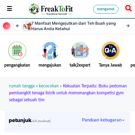
menganut
7 Manfaat Mengejutkan dari Teh Buah yang
Harus Anda Ketahui
pengangkatan
mengajukan
talk2expert
Tanya Jawab
pe
rumah tangga
»
kecocokan
»
Kekuatan Terpadu: Buku pedoman
pembangkit tenaga listrik untuk memenangkan kompetisi gym
sebagai sebuah tim
petunjuk
Panduan kebugaran
oleh freaktofit