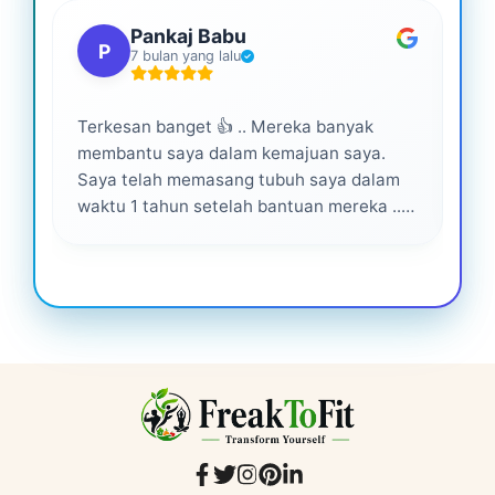
Pankaj Babu
P
7 bulan yang lalu
Terkesan banget 👍 .. Mereka banyak
Lay
membantu saya dalam kemajuan saya.
pro
Saya telah memasang tubuh saya dalam
waktu 1 tahun setelah bantuan mereka ...
Senang menjadi bagian dari mereka 💕