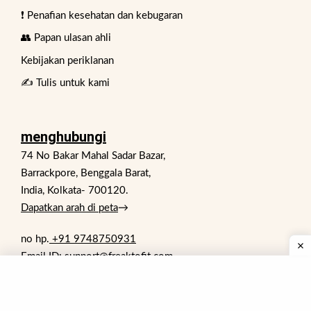
❗ Penafian kesehatan dan kebugaran
👥 Papan ulasan ahli
Kebijakan periklanan
✍️ Tulis untuk kami
menghubungi
74 No Bakar Mahal Sadar Bazar,
Barrackpore, Benggala Barat,
India, Kolkata- 700120.
Dapatkan arah di peta
→
no hp.
+91 9748750931
Email ID: support@freaktofit.com