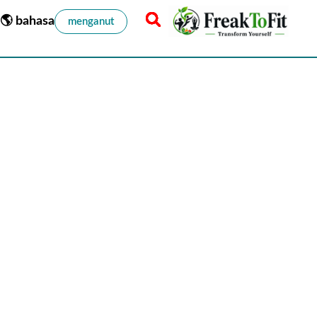
🌎 bahasa
menganut