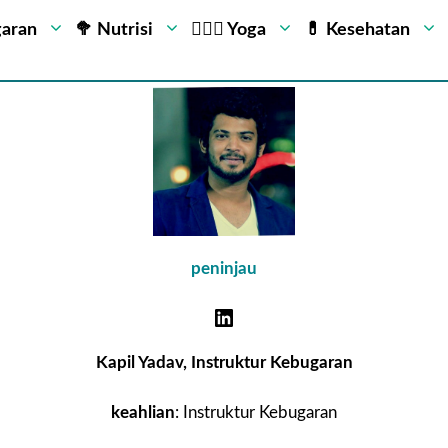
garan
🥦 Nutrisi
🧘🏻‍♂️ Yoga
💊 Kesehatan
peninjau
Kapil Yadav, Instruktur Kebugaran
keahlian
: Instruktur Kebugaran