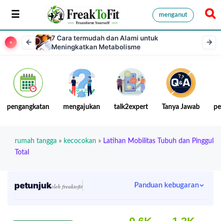
menganut
7 Cara termudah dan Alami untuk
Meningkatkan Metabolisme
pengangkatan
mengajukan
talk2expert
Tanya Jawab
pe
rumah tangga
»
kecocokan
»
Latihan Mobilitas Tubuh dan Pinggul
Total
petunjuk
Panduan kebugaran
oleh freaktofit