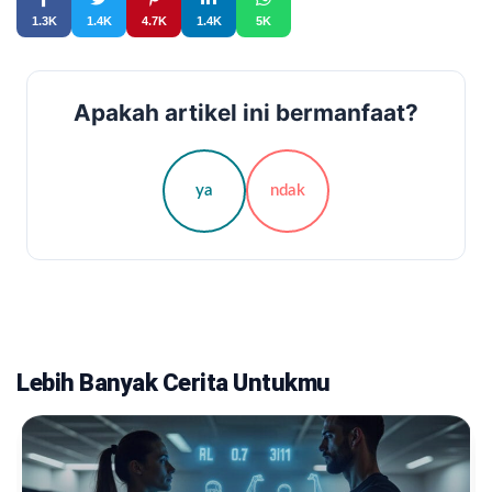
1.3K
1.4K
4.7K
1.4K
5K
Apakah artikel ini bermanfaat?
ya
ndak
Lebih Banyak Cerita Untukmu