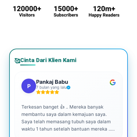
Cinta Dari Klien Kami
🥰
Pankaj Babu
P
7 bulan yang lalu
Terkesan banget 👍 .. Mereka banyak
Lay
membantu saya dalam kemajuan saya.
pro
Saya telah memasang tubuh saya dalam
waktu 1 tahun setelah bantuan mereka ...
Senang menjadi bagian dari mereka 💕