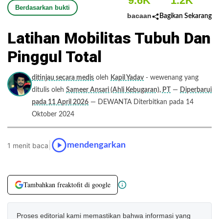
9.6K
1.2K
Berdasarkan bukti
bacaan
Bagikan Sekarang
Latihan Mobilitas Tubuh Dan
Pinggul Total
ditinjau secara medis
oleh
Kapil Yadav
- wewenang yang
ditulis oleh
Sameer Ansari (Ahli Kebugaran), PT
—
Diperbarui
pada 11 April 2026
— DEWANTA Diterbitkan pada 14
Oktober 2024
|
mendengarkan
1 menit baca
Tambahkan freaktofit di google
Proses editorial kami memastikan bahwa informasi yang