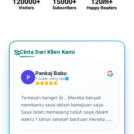
Cinta Dari Klien Kami
🥰
Pankaj Babu
P
7 bulan yang lalu
Terkesan banget 👍 .. Mereka banyak
Lay
membantu saya dalam kemajuan saya.
pro
Saya telah memasang tubuh saya dalam
waktu 1 tahun setelah bantuan mereka ...
Senang menjadi bagian dari mereka 💕