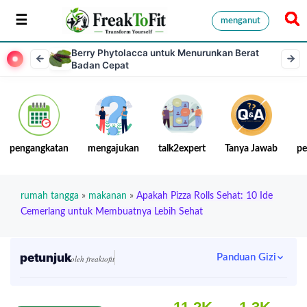
menganut
Berry Phytolacca untuk Menurunkan Berat
Badan Cepat
pengangkatan
mengajukan
talk2expert
Tanya Jawab
pe
rumah tangga
»
makanan
»
Apakah Pizza Rolls Sehat: 10 Ide
Cemerlang untuk Membuatnya Lebih Sehat
petunjuk
Panduan Gizi
oleh freaktofit