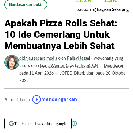
11.2K
1.3K
Berdasarkan bukti
bacaan
Bagikan Sekarang
Apakah Pizza Rolls Sehat:
10 Ide Cemerlang Untuk
Membuatnya Lebih Sehat
ditinjau secara medis
oleh
Pallavi Jassal
- wewenang yang
ditulis oleh
Liana Werner-Gray (ahli gizi), CN
—
Diperbarui
pada 11 April 2026
— LOFED Diterbitkan pada 20 Oktober
2023
|
mendengarkan
6 menit baca
Tambahkan freaktofit di google