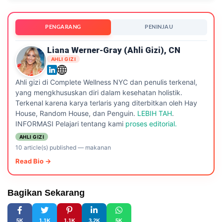
PENGARANG
PENINJAU
Liana Werner-Gray (ahli Gizi), CN
AHLI GIZI
Ahli gizi di Complete Wellness NYC dan penulis terkenal,
yang mengkhususkan diri dalam kesehatan holistik.
Terkenal karena karya terlaris yang diterbitkan oleh Hay
House, Random House, dan Penguin.
LEBIH TAH
.
INFORMASI Pelajari tentang kami
proses editorial.
AHLI GIZI
10 article(s) published
—
makanan
Read Bio →
Bagikan Sekarang
5K
1.1K
1.1K
3.2K
5K