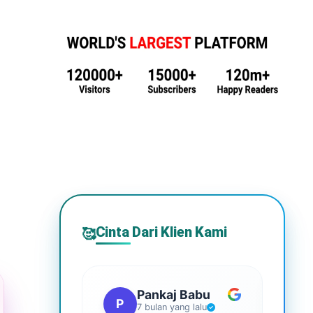
Cinta Dari Klien Kami
🥰
Pankaj Babu
P
S
7 bulan yang lalu