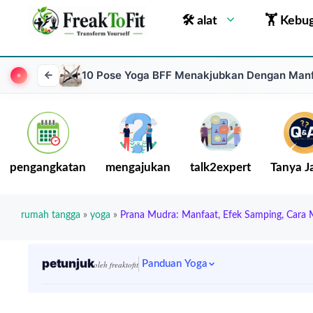
🛠 alat
🏋 Kebu
10 Pose Yoga BFF Menakjubkan Dengan Man
pengangkatan
mengajukan
talk2expert
Tanya 
rumah tangga
»
yoga
»
Prana Mudra: Manfaat, Efek Samping, Cara
petunjuk
Panduan Yoga
oleh freaktofit