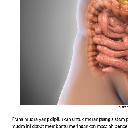
sist
Prana mudra yang dipikirkan untuk merangsang sistem 
mudra ini dapat membantu meringankan masalah pence