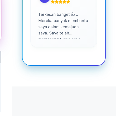
Terkesan banget 👍 ..
Layan
Mereka banyak membantu
yang 
saya dalam kemajuan
saya. Saya telah
memasang tubuh saya
dalam waktu 1 tahun
setelah bantuan mereka ...
Senang menjadi bagian
dari mereka 💕