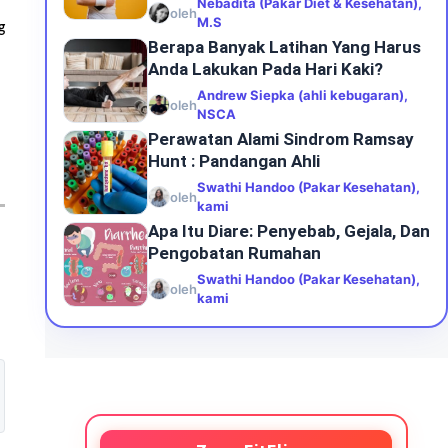
Nebadita (Pakar Diet & Kesehatan),
oleh
M.S
g
Berapa Banyak Latihan Yang Harus
Anda Lakukan Pada Hari Kaki?
Andrew Siepka (ahli kebugaran),
oleh
NSCA
Perawatan Alami Sindrom Ramsay
Hunt : Pandangan Ahli
Swathi Handoo (Pakar Kesehatan),
oleh
kami
Apa Itu Diare: Penyebab, Gejala, Dan
Pengobatan Rumahan
Swathi Handoo (Pakar Kesehatan),
oleh
kami