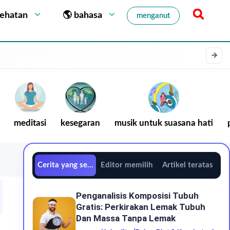
sehatan
🌎 bahasa
menganut
meditasi
kesegaran
musik untuk suasana hati
Cerita yang sedang tren
Editor memilih
Artikel teratas
Penganalisis Komposisi Tubuh
Gratis: Perkirakan Lemak Tubuh
Dan Massa Tanpa Lemak