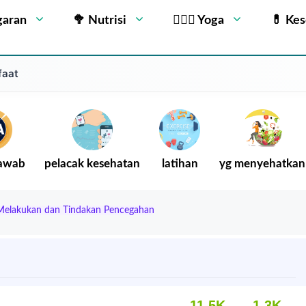
garan
🥦 Nutrisi
🧘🏻‍♂️ Yoga
💊 Ke
faat
Jawab
pelacak kesehatan
latihan
yg menyehatkan
 Melakukan dan Tindakan Pencegahan
11.5K
1.3K