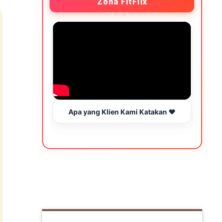
Zona FitFlix
Apa yang Klien Kami Katakan ❤️
Wakt