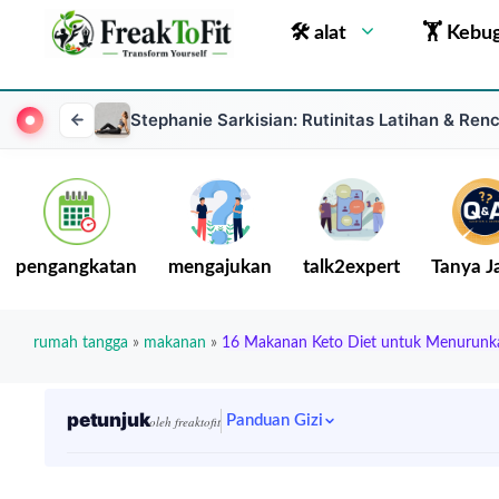
🛠 alat
🏋 Kebu
Stephanie Sarkisian: Rutinitas Latihan & Ren
pengangkatan
mengajukan
talk2expert
Tanya 
rumah tangga
»
makanan
»
16 Makanan Keto Diet untuk Menurunk
petunjuk
Panduan Gizi
oleh freaktofit