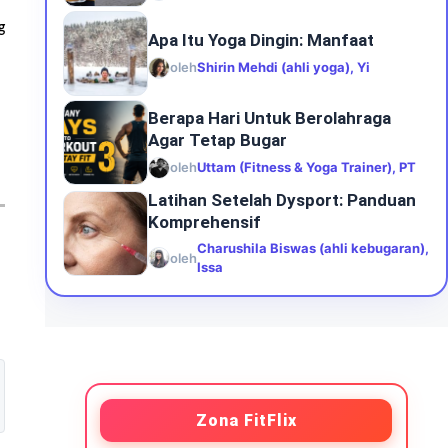
g
Apa Itu Yoga Dingin: Manfaat
oleh
Shirin Mehdi (ahli yoga), Yi
Berapa Hari Untuk Berolahraga
Agar Tetap Bugar
oleh
Uttam (Fitness & Yoga Trainer), PT
Latihan Setelah Dysport: Panduan
Komprehensif
Charushila Biswas (ahli kebugaran),
oleh
Issa
Zona FitFlix