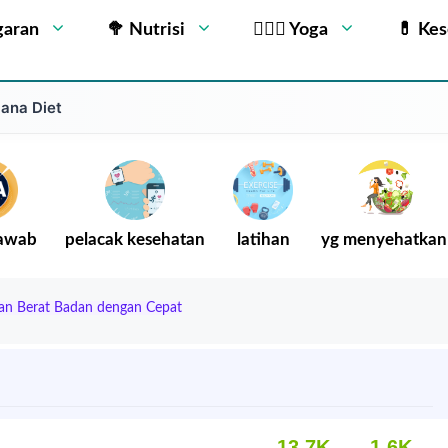
garan
🥦 Nutrisi
🧘🏻‍♂️ Yoga
💊 Ke
cana Diet
Jawab
pelacak kesehatan
latihan
yg menyehatkan
an Berat Badan dengan Cepat
13.7K
1.6K