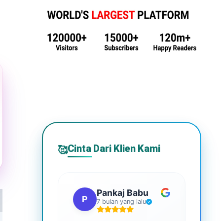
Cinta Dari Klien Kami
🥰
Pankaj Babu
P
S
7 bulan yang lalu