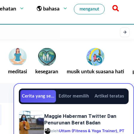
sehatan
🌎 bahasa
menganut
meditasi
kesegaran
musik untuk suasana hati
Cerita yang sedang tren
Editor memilih
Artikel teratas
Maggie Haberman Twitter Dan
Penurunan Berat Badan
oleh
Uttam (Fitness & Yoga Trainer), PT