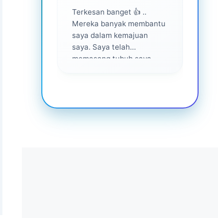
Terkesan banget 👍 ..
Layan
Mereka banyak membantu
yang 
saya dalam kemajuan
saya. Saya telah
memasang tubuh saya
dalam waktu 1 tahun
setelah bantuan mereka ...
Senang menjadi bagian
dari mereka 💕