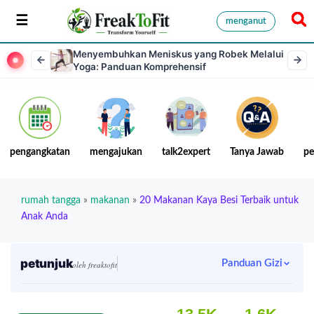
menganut
Menyembuhkan Meniskus yang Robek Melalui
Yoga: Panduan Komprehensif
pengangkatan
mengajukan
talk2expert
Tanya Jawab
pe
rumah tangga
»
makanan
»
20 Makanan Kaya Besi Terbaik untuk
Anak Anda
petunjuk
Panduan Gizi
oleh freaktofit