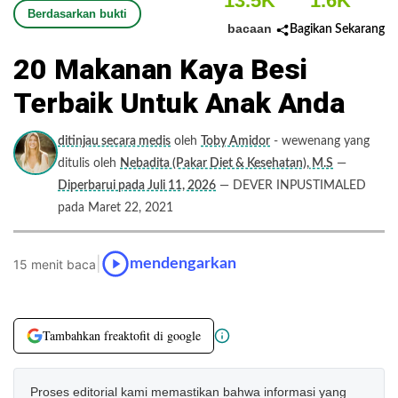
13.5K
1.6K
Berdasarkan bukti
bacaan
Bagikan Sekarang
20 Makanan Kaya Besi
Terbaik Untuk Anak Anda
ditinjau secara medis
oleh
Toby Amidor
- wewenang yang
ditulis oleh
Nebadita (Pakar Diet & Kesehatan), M.S
—
Diperbarui pada Juli 11, 2026
— DEVER INPUSTIMALED
pada Maret 22, 2021
|
mendengarkan
15 menit baca
Tambahkan freaktofit di google
Proses editorial kami memastikan bahwa informasi yang