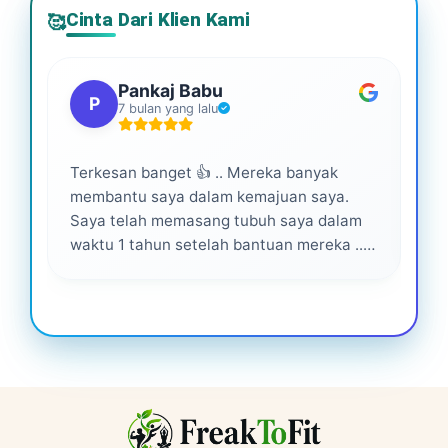
Cinta Dari Klien Kami
🥰
Pankaj Babu
P
7 bulan yang lalu
Terkesan banget 👍 .. Mereka banyak
Lay
membantu saya dalam kemajuan saya.
pro
Saya telah memasang tubuh saya dalam
waktu 1 tahun setelah bantuan mereka ...
Senang menjadi bagian dari mereka 💕