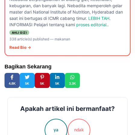
kebugaran, dan banyak lagi. Nebadita memperoleh gelar
master dari National Institute of Nutrition, Hyderabad dan
saat ini bertugas di ICMR cabang timur.
LEBIH TAH
.
INFORMASI Pelajari tentang kami
proses editorial.
.
AHLI GIZI
338 article(s) published
—
makanan
Read Bio →
Bagikan Sekarang
4.8K
5K
5K
5K
3.3K
Apakah artikel ini bermanfaat?
ya
ndak