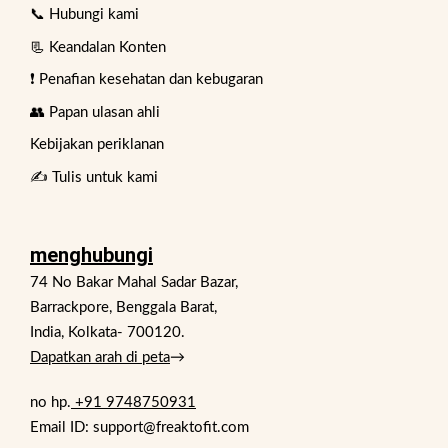
📞 Hubungi kami
📃 Keandalan Konten
❗ Penafian kesehatan dan kebugaran
👥 Papan ulasan ahli
Kebijakan periklanan
✍️ Tulis untuk kami
menghubungi
74 No Bakar Mahal Sadar Bazar,
Barrackpore, Benggala Barat,
India, Kolkata- 700120.
Dapatkan arah di peta
→
no hp.
+91 9748750931
Email ID: support@freaktofit.com