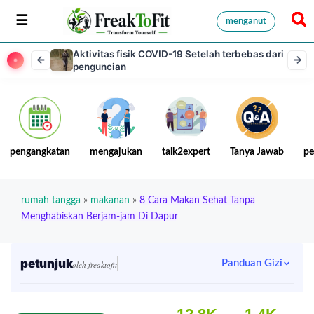
menganut
Aktivitas fisik COVID-19 Setelah terbebas dari
penguncian
pengangkatan
mengajukan
talk2expert
Tanya Jawab
pe
rumah tangga
»
makanan
»
8 Cara Makan Sehat Tanpa
Menghabiskan Berjam-jam Di Dapur
petunjuk
Panduan Gizi
oleh freaktofit