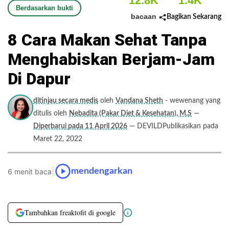
12.8K
1.4K
Berdasarkan bukti
bacaan
Bagikan Sekarang
8 Cara Makan Sehat Tanpa
Menghabiskan Berjam-Jam
Di Dapur
ditinjau secara medis
oleh
Vandana Sheth
- wewenang yang
ditulis oleh
Nebadita (Pakar Diet & Kesehatan), M.S
—
Diperbarui pada 11 April 2026
— DEVILDPublikasikan pada
Maret 22, 2022
|
mendengarkan
6 menit baca
Tambahkan freaktofit di google