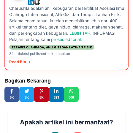
Charushila adalah ahli kebugaran bersertifikat Asosiasi Ilmu
Olahraga Internasional, Ahli Gizi dan Terapis Latihan Fisik.
Selama enam tahun, ia telah menerbitkan lebih dari 400
artikel tentang diet, gaya hidup, olahraga, makanan sehat,
dan perlengkapan kebugaran.
LEBIH TAH
. INFORMASI
Pelajari tentang kami
proses editorial.
TERAPIS OLAHRAGA, AHLI GIZI DAN LATIHAN FISIK
84 article(s) published
—
kecocokan
Read Bio →
Bagikan Sekarang
5K
5K
5K
823
808
Apakah artikel ini bermanfaat?