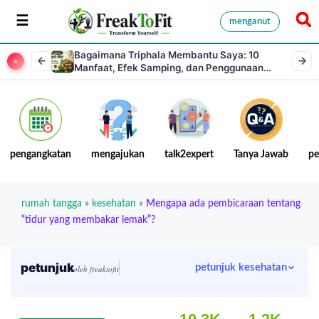
menganut
Bagaimana Triphala Membantu Saya: 10
Manfaat, Efek Samping, dan Penggunaan
Teratas
pengangkatan
mengajukan
talk2expert
Tanya Jawab
pe
rumah tangga
»
kesehatan
»
Mengapa ada pembicaraan tentang
“tidur yang membakar lemak”?
petunjuk
petunjuk kesehatan
oleh freaktofit