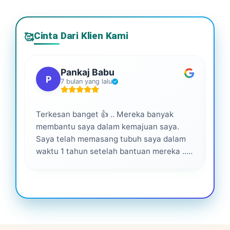
Cinta Dari Klien Kami
🥰
Pankaj Babu
P
7 bulan yang lalu
Terkesan banget 👍 .. Mereka banyak
Lay
membantu saya dalam kemajuan saya.
pro
Saya telah memasang tubuh saya dalam
waktu 1 tahun setelah bantuan mereka ...
Senang menjadi bagian dari mereka 💕