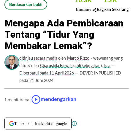
10.3K
1.2K
Berdasarkan bukti
bacaan
Bagikan Sekarang
Mengapa Ada Pembicaraan
Tentang “tidur Yang
Membakar Lemak”?
ditinjau secara medis
oleh
Marco Rizzo
- wewenang yang
ditulis oleh
Charushila Biswas (ahli kebugaran), Issa
—
Diperbarui pada 11 April 2026
— DEVER INPUBLISHED
pada 21 Juni 2024
|
mendengarkan
1 menit baca
Tambahkan freaktofit di google