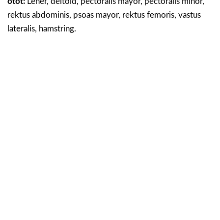
otot:
Leher, deltoid, pectoralis mayor, pectoralis minor,
rektus abdominis, psoas mayor, rektus femoris, vastus
lateralis, hamstring.