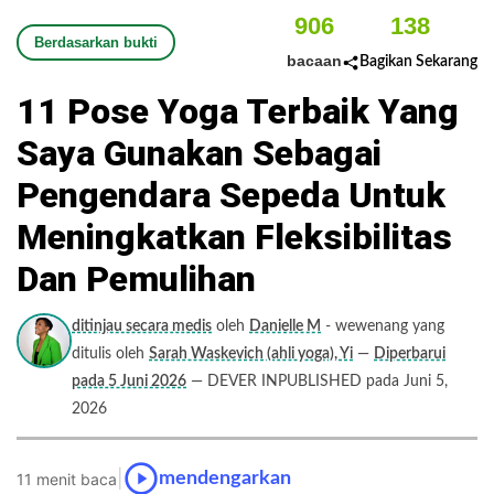
906
138
Berdasarkan bukti
bacaan
Bagikan Sekarang
11 Pose Yoga Terbaik Yang
Saya Gunakan Sebagai
Pengendara Sepeda Untuk
Meningkatkan Fleksibilitas
Dan Pemulihan
ditinjau secara medis
oleh
Danielle M
- wewenang yang
ditulis oleh
Sarah Waskevich (ahli yoga), Yi
—
Diperbarui
pada 5 Juni 2026
— DEVER INPUBLISHED pada Juni 5,
2026
|
mendengarkan
11 menit baca