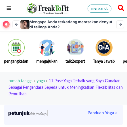
menganut
Mengapa Anda terkadang merasakan denyut
di telinga Anda?
pengangkatan
mengajukan
talk2expert
Tanya Jawab
pe
rumah tangga
»
yoga
»
11 Pose Yoga Terbaik yang Saya Gunakan
Sebagai Pengendara Sepeda untuk Meningkatkan Fleksibilitas dan
Pemulihan
petunjuk
Panduan Yoga
oleh freaktofit