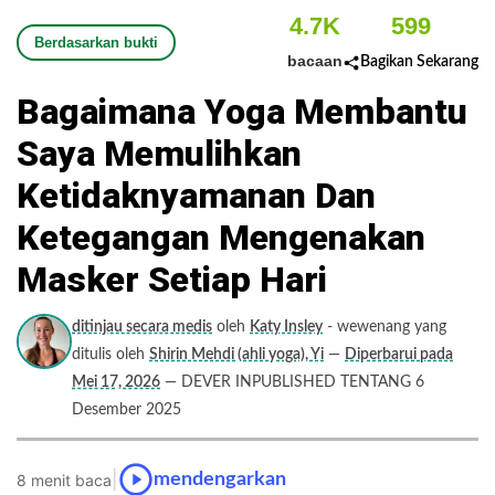
4.7K
599
Berdasarkan bukti
bacaan
Bagikan Sekarang
Bagaimana Yoga Membantu
Saya Memulihkan
Ketidaknyamanan Dan
Ketegangan Mengenakan
Masker Setiap Hari
ditinjau secara medis
oleh
Katy Insley
- wewenang yang
ditulis oleh
Shirin Mehdi (ahli yoga), Yi
—
Diperbarui pada
Mei 17, 2026
— DEVER INPUBLISHED TENTANG 6
Desember 2025
|
mendengarkan
8 menit baca