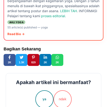
berpengalaman dengan kegemaran yoga. Dengan 3 tahun
menulis di bawah ikat pinggangnya, spesialisasinya adalah
artikel tentang postur dan asana.
LEBIH TAH
. INFORMASI
Pelajari tentang kami
proses editorial.
AHLI YOGA
55 article(s) published
—
yoga
Read Bio →
Bagikan Sekarang
2K
1.3K
829
2K
2K
Apakah artikel ini bermanfaat?
ya
ndak