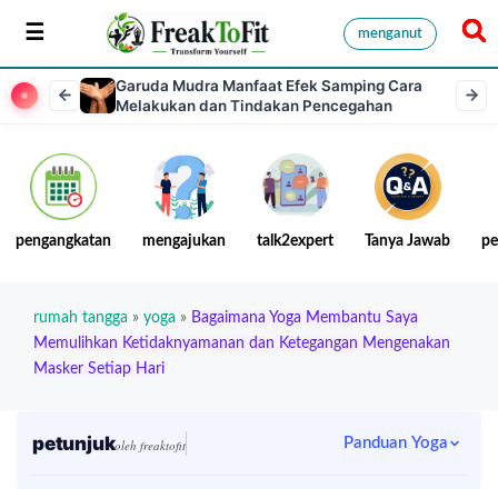
menganut
Garuda Mudra Manfaat Efek Samping Cara
Melakukan dan Tindakan Pencegahan
pengangkatan
mengajukan
talk2expert
Tanya Jawab
pe
rumah tangga
»
yoga
»
Bagaimana Yoga Membantu Saya
Memulihkan Ketidaknyamanan dan Ketegangan Mengenakan
Masker Setiap Hari
petunjuk
Panduan Yoga
oleh freaktofit