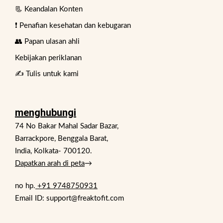
📃 Keandalan Konten
❗ Penafian kesehatan dan kebugaran
👥 Papan ulasan ahli
Kebijakan periklanan
✍️ Tulis untuk kami
menghubungi
74 No Bakar Mahal Sadar Bazar,
Barrackpore, Benggala Barat,
India, Kolkata- 700120.
Dapatkan arah di peta
→
no hp.
+91 9748750931
Email ID: support@freaktofit.com