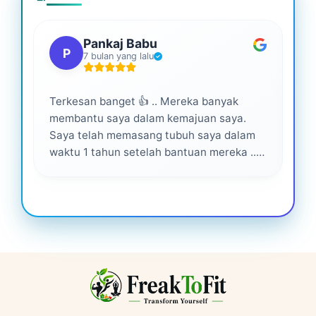
Pankaj Babu
P
7 bulan yang lalu
Terkesan banget 👍 .. Mereka banyak
Lay
membantu saya dalam kemajuan saya.
pro
Saya telah memasang tubuh saya dalam
waktu 1 tahun setelah bantuan mereka ...
Senang menjadi bagian dari mereka 💕