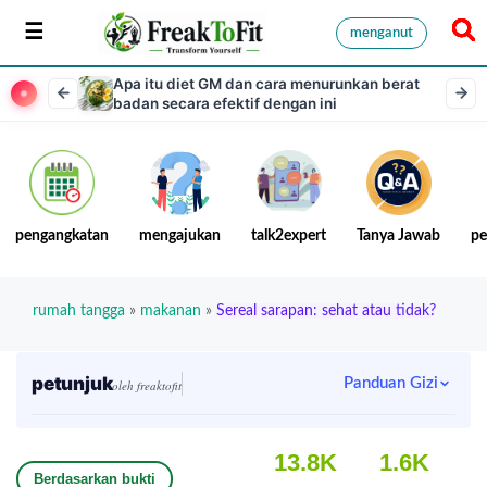
menganut
Apa itu diet GM dan cara menurunkan berat
badan secara efektif dengan ini
pengangkatan
mengajukan
talk2expert
Tanya Jawab
pe
rumah tangga
»
makanan
»
Sereal sarapan: sehat atau tidak?
petunjuk
Panduan Gizi
oleh freaktofit
13.8K
1.6K
Berdasarkan bukti