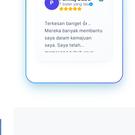
P
S
7 bulan yang lalu
Terkesan banget 👍 ..
Layan
Mereka banyak membantu
yang 
saya dalam kemajuan
saya. Saya telah
memasang tubuh saya
dalam waktu 1 tahun
setelah bantuan mereka ...
Senang menjadi bagian
dari mereka 💕