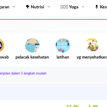
garan
🥦 Nutrisi
🧘🏻‍♂️ Yoga
💊 Ke
Jawab
pelacak kesehatan
latihan
yg menyehatkan
enjolan dalam 5 langkah mudah
12.4K
1.4K