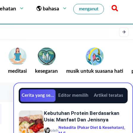
sehatan
🌎 bahasa
menganut
meditasi
kesegaran
musik untuk suasana hati
Cerita yang sedang tren
Editor memilih
Artikel teratas
Kebutuhan Protein Berdasarkan
Usia: Manfaat Dan Jenisnya
Nebadita (Pakar Diet & Kesehatan),
oleh