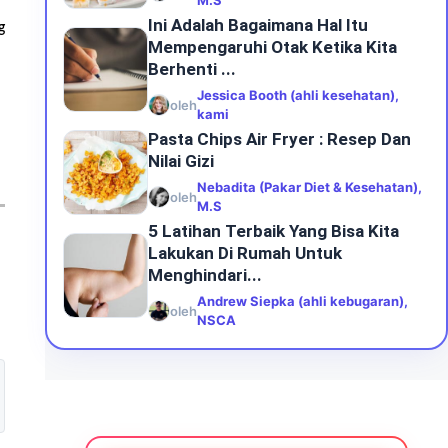
M.S
Ini Adalah Bagaimana Hal Itu
g
Mempengaruhi Otak Ketika Kita
Berhenti ...
Jessica Booth (ahli kesehatan),
oleh
kami
Pasta Chips Air Fryer : Resep Dan
Nilai Gizi
Nebadita (Pakar Diet & Kesehatan),
oleh
M.S
5 Latihan Terbaik Yang Bisa Kita
Lakukan Di Rumah Untuk
Menghindari...
Andrew Siepka (ahli kebugaran),
oleh
NSCA