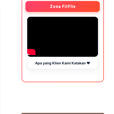
Zona FitFlix
Apa yang Klien Kami Katakan ❤️
Wakt