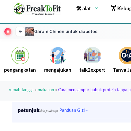
🛠 alat
🏋 Kebu
Garam Chinen untuk diabetes
pengangkatan
mengajukan
talk2expert
Tanya 
rumah tangga
»
makanan
»
Cara mencampur bubuk protein tanpa b
petunjuk
Panduan Gizi
oleh freaktofit