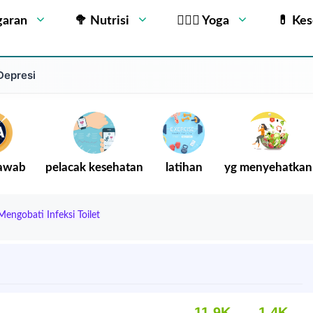
garan
🥦 Nutrisi
🧘🏻‍♂️ Yoga
💊 Ke
Depresi
Jawab
pelacak kesehatan
latihan
yg menyehatkan
ngobati Infeksi Toilet
11.9K
1.4K