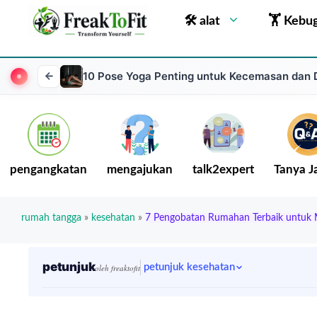
🛠 alat
🏋 Kebu
10 Pose Yoga Penting untuk Kecemasan dan 
pengangkatan
mengajukan
talk2expert
Tanya 
rumah tangga
»
kesehatan
»
7 Pengobatan Rumahan Terbaik untuk Me
petunjuk
petunjuk kesehatan
oleh freaktofit