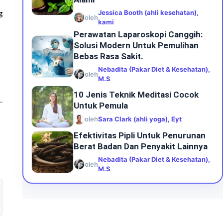
Jessica Booth (ahli kesehatan),
g
oleh
kami
Perawatan Laparoskopi Canggih:
Solusi Modern Untuk Pemulihan
Bebas Rasa Sakit.
Nebadita (Pakar Diet & Kesehatan),
oleh
M.S
10 Jenis Teknik Meditasi Cocok
Untuk Pemula
oleh
Sara Clark (ahli yoga), Eyt
Efektivitas Pipli Untuk Penurunan
Berat Badan Dan Penyakit Lainnya
Nebadita (Pakar Diet & Kesehatan),
oleh
M.S