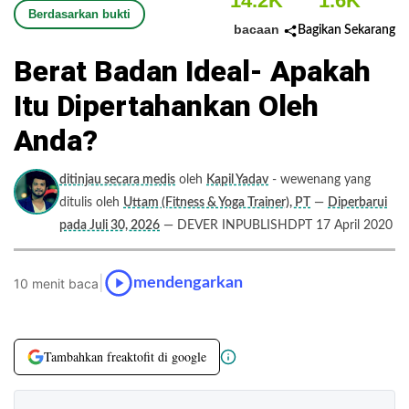
14.2K
1.6K
Berdasarkan bukti
bacaan
Bagikan Sekarang
Berat Badan Ideal- Apakah
Itu Dipertahankan Oleh
Anda?
ditinjau secara medis
oleh
Kapil Yadav
- wewenang yang
ditulis oleh
Uttam (Fitness & Yoga Trainer), PT
—
Diperbarui
pada Juli 30, 2026
— DEVER INPUBLISHDPT 17 April 2020
|
mendengarkan
10 menit baca
Tambahkan freaktofit di google