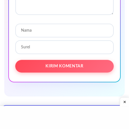
Cerita yang sedang tren
Editor memilih
Artikel teratas