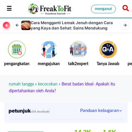
menganut
Cara Mengganti Lemak Jenuh dengan Cara
yang Kaya dan Sehat: Sains Mendukung
pengangkatan
mengajukan
talk2expert
Tanya Jawab
pe
rumah tangga
»
kecocokan
»
Berat badan ideal- Apakah itu
dipertahankan oleh Anda?
petunjuk
Panduan kebugaran
oleh freaktofit