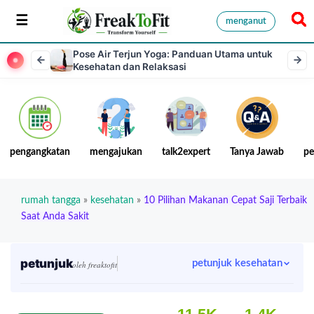
menganut
Pose Air Terjun Yoga: Panduan Utama untuk
Kesehatan dan Relaksasi
pengangkatan
mengajukan
talk2expert
Tanya Jawab
pe
rumah tangga
»
kesehatan
»
10 Pilihan Makanan Cepat Saji Terbaik
Saat Anda Sakit
petunjuk
petunjuk kesehatan
oleh freaktofit