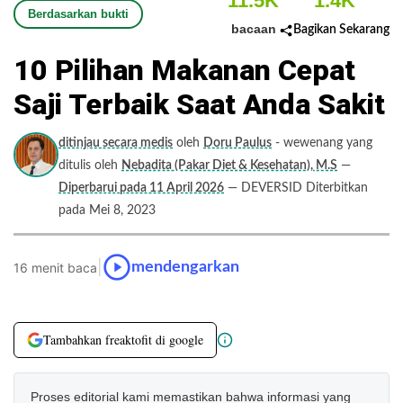
11.5K
1.4K
Berdasarkan bukti
bacaan
Bagikan Sekarang
10 Pilihan Makanan Cepat
Saji Terbaik Saat Anda Sakit
ditinjau secara medis
oleh
Doru Paulus
- wewenang yang
ditulis oleh
Nebadita (Pakar Diet & Kesehatan), M.S
—
Diperbarui pada 11 April 2026
— DEVERSID Diterbitkan
pada Mei 8, 2023
|
mendengarkan
16 menit baca
Tambahkan freaktofit di google
Proses editorial kami memastikan bahwa informasi yang