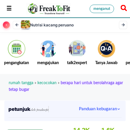
menganut
Nutrisi kacang peruano
pengangkatan
mengajukan
talk2expert
Tanya Jawab
pe
rumah tangga
»
kecocokan
»
berapa hari untuk berolahraga agar
tetap bugar
petunjuk
Panduan kebugaran
oleh freaktofit