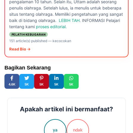
pengalaman 10 tahun. Selain itu, Uttam adalah seorang
penulis olahraga. Setelah lulus, ia menulis untuk beberapa
situs tentang olahraga. Memiliki pengetahuan yang sangat
baik di bidang olahraga.
LEBIH TAH
. INFORMASI Pelajari
tentang kami
proses editorial.
PELATIH KEBUGARAN
151 article(s) published
—
kecocokan
Read Bio →
Bagikan Sekarang
4.6K
5K
5K
5K
5K
Apakah artikel ini bermanfaat?
ya
ndak