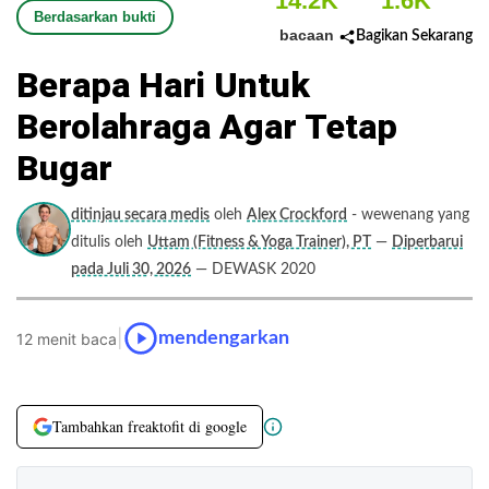
14.2K
1.6K
Berdasarkan bukti
bacaan
Bagikan Sekarang
Berapa Hari Untuk
Berolahraga Agar Tetap
Bugar
ditinjau secara medis
oleh
Alex Crockford
- wewenang yang
ditulis oleh
Uttam (Fitness & Yoga Trainer), PT
—
Diperbarui
pada Juli 30, 2026
— DEWASK 2020
|
mendengarkan
12 menit baca
Tambahkan freaktofit di google