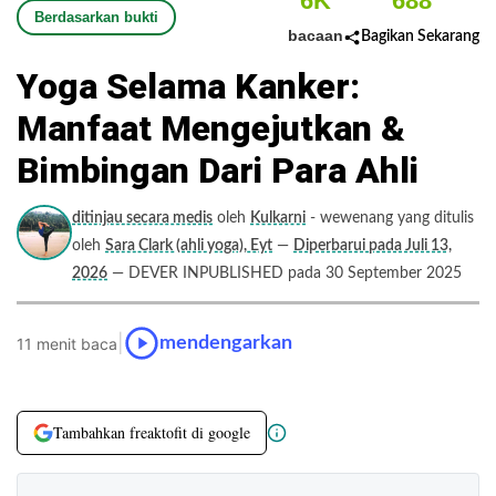
6K
688
Berdasarkan bukti
bacaan
Bagikan Sekarang
Yoga Selama Kanker:
Manfaat Mengejutkan &
Bimbingan Dari Para Ahli
ditinjau secara medis
oleh
Kulkarni
- wewenang yang ditulis
oleh
Sara Clark (ahli yoga), Eyt
—
Diperbarui pada Juli 13,
2026
— DEVER INPUBLISHED pada 30 September 2025
|
mendengarkan
11 menit baca
Tambahkan freaktofit di google