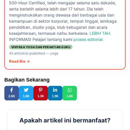
500-Hour Certified, telah mengajar selama satu dekade,
serta berlatih selama lebih dari 17 tahun. Dia telah
menginstruksikan orang dewasa dari berbagai usia dan
kemampuan di sektor korporat, tempat tinggal, lembaga
pendidikan, studio yoga, klub kebugaran dan acara
kesejahteraan, termasuk nafsu berkelana.
LEBIH TAH
.
INFORMASI Pelajari tentang kami
proses editorial.
VINYASA YOGA DAN PERHATIAN GURU
45 article(s) published
—
yoga
Read Bio →
Bagikan Sekarang
2.6K
1.6K
1.3K
1.9K
1.6K
Apakah artikel ini bermanfaat?