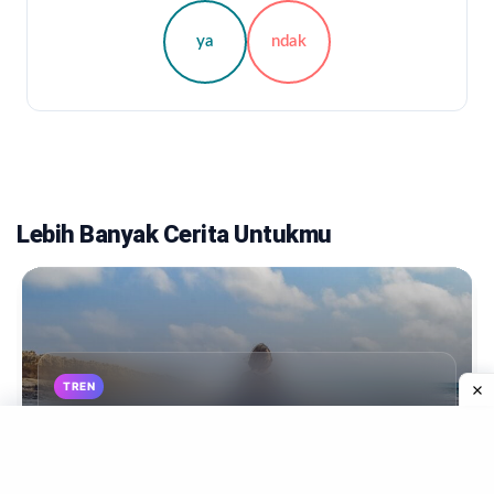
ya
ndak
Lebih Banyak Cerita Untukmu
TREN
Vajroli Mudra: Manfaat, Efek Samping, Cara
Melakukan Dan Tindakan Pencegahan
Oleh Sarah Waskevich (ahli yoga), Yi