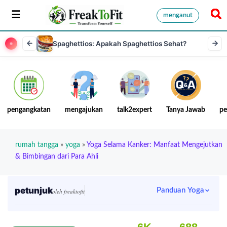
menganut
Spaghettios: Apakah Spaghettios Sehat?
pengangkatan
mengajukan
talk2expert
Tanya Jawab
pe
rumah tangga
»
yoga
»
Yoga Selama Kanker: Manfaat Mengejutkan
& Bimbingan dari Para Ahli
petunjuk
Panduan Yoga
oleh freaktofit