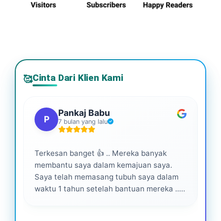
Cinta Dari Klien Kami
🥰
Pankaj Babu
P
7 bulan yang lalu
Terkesan banget 👍 .. Mereka banyak
Lay
membantu saya dalam kemajuan saya.
pro
Saya telah memasang tubuh saya dalam
waktu 1 tahun setelah bantuan mereka ...
Senang menjadi bagian dari mereka 💕