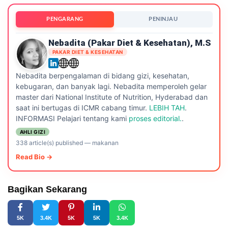
PENGARANG
PENINJAU
Nebadita (Pakar Diet & Kesehatan), M.S
PAKAR DIET & KESEHATAN
Nebadita berpengalaman di bidang gizi, kesehatan,
kebugaran, dan banyak lagi. Nebadita memperoleh gelar
master dari National Institute of Nutrition, Hyderabad dan
saat ini bertugas di ICMR cabang timur.
LEBIH TAH
.
INFORMASI Pelajari tentang kami
proses editorial.
.
AHLI GIZI
338 article(s) published
—
makanan
Read Bio →
Bagikan Sekarang
5K
3.4K
5K
5K
3.4K