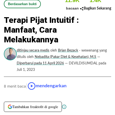
11.9K
1.4K
Berdasarkan bukti
bacaan
Bagikan Sekarang
Terapi Pijat Intuitif :
Manfaat, Cara
Melakukannya
ditinjau secara medis
oleh
Brian Bezack
- wewenang yang
ditulis oleh
Nebadita (Pakar Diet & Kesehatan), M.S
—
Diperbarui pada 11 April 2026
— DEVILDISUMDAL pada
Juli 1, 2023
|
mendengarkan
8 menit baca
Tambahkan freaktofit di google