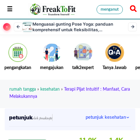
menganut
Menguasai gunting Pose Yoga: panduan
komprehensif untuk fleksibilitas,
keseimbangan, dan kekuatan inti
pengangkatan
mengajukan
talk2expert
Tanya Jawab
pe
rumah tangga
»
kesehatan
»
Terapi Pijat Intuitif : Manfaat, Cara
Melakukannya
petunjuk
petunjuk kesehatan
oleh freaktofit