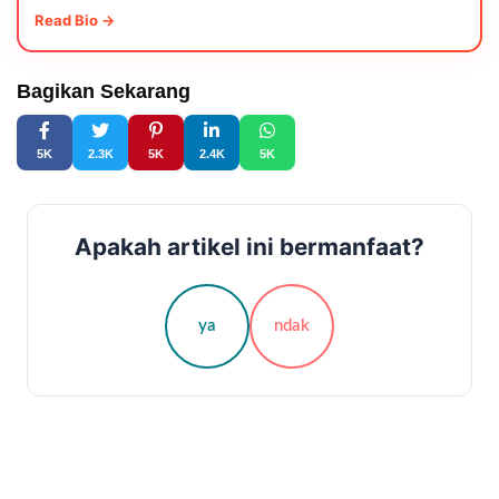
Read Bio →
Bagikan Sekarang
5K
2.3K
5K
2.4K
5K
Apakah artikel ini bermanfaat?
ya
ndak