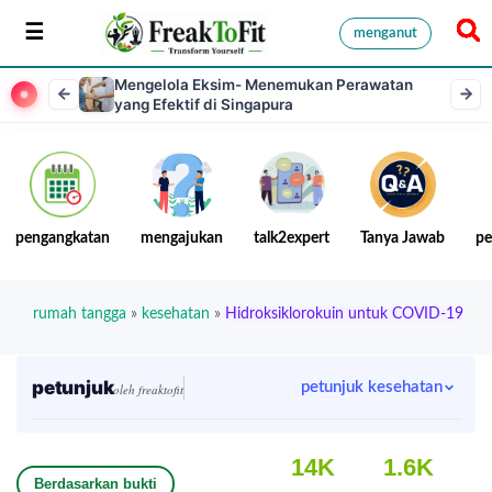
menganut
Mengelola Eksim- Menemukan Perawatan
yang Efektif di Singapura
pengangkatan
mengajukan
talk2expert
Tanya Jawab
pe
rumah tangga
»
kesehatan
»
Hidroksiklorokuin untuk COVID-19
petunjuk
petunjuk kesehatan
oleh freaktofit
14K
1.6K
Berdasarkan bukti