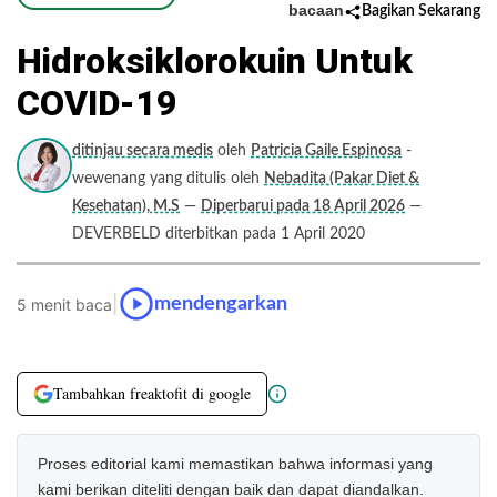
bacaan
Bagikan Sekarang
Hidroksiklorokuin Untuk
COVID-19
ditinjau secara medis
oleh
Patricia Gaile Espinosa
-
wewenang yang ditulis oleh
Nebadita (Pakar Diet &
Kesehatan), M.S
—
Diperbarui pada 18 April 2026
—
DEVERBELD diterbitkan pada 1 April 2020
|
mendengarkan
5 menit baca
Tambahkan freaktofit di google
Proses editorial kami memastikan bahwa informasi yang
kami berikan diteliti dengan baik dan dapat diandalkan.