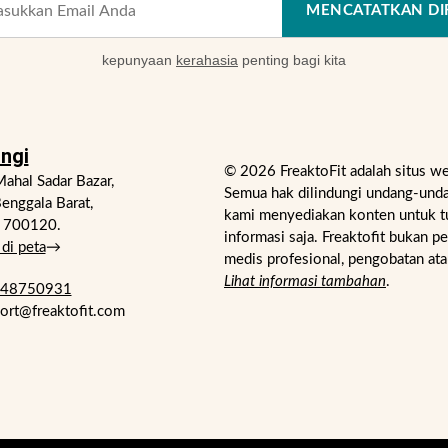
MENCATATKAN DI
kepunyaan
kerahasia
penting bagi kita
ngi
© 2026 FreaktoFit adalah situs w
ahal Sadar Bazar,
Semua hak dilindungi undang-unda
enggala Barat,
kami menyediakan konten untuk t
- 700120.
informasi saja. Freaktofit bukan p
di peta
→
medis profesional, pengobatan ata
Lihat informasi tambahan
.
748750931
port@freaktofit.com