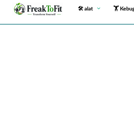
🛠 alat
🏋 Kebu