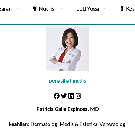
garan
🥦 Nutrisi
🧘🏻‍♂️ Yoga
💊 Ke
penasihat medis
Patricia Gaile Espinosa, MD
keahlian
: Dermatologi Medis & Estetika, Venereologi