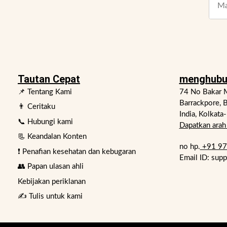
Tautan Cepat
menghubu
📌 Tentang Kami
74 No Bakar M
Barrackpore, B
👨 Ceritaku
India, Kolkata
📞 Hubungi kami
Dapatkan arah 
📃 Keandalan Konten
no hp.
+91 9
❗ Penafian kesehatan dan kebugaran
Email ID: sup
👥 Papan ulasan ahli
Kebijakan periklanan
✍️ Tulis untuk kami