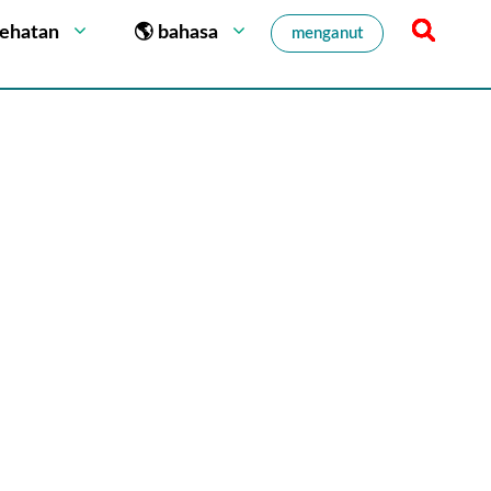
sehatan
🌎 bahasa
menganut