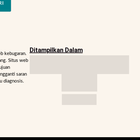
RI
Ditampilkan Dalam
eb kebugaran.
ng. Situs web
ujuan
engganti saran
u diagnosis.