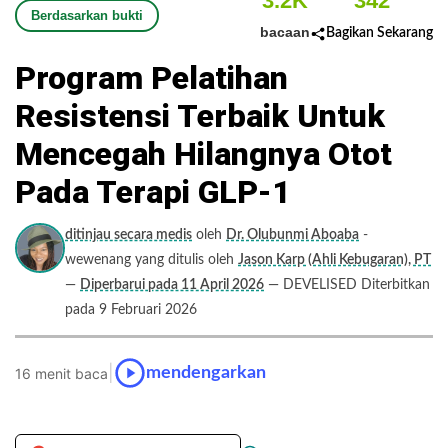
3.2K
342
Berdasarkan bukti
bacaan
Bagikan Sekarang
Program Pelatihan
Resistensi Terbaik Untuk
Mencegah Hilangnya Otot
Pada Terapi GLP-1
ditinjau secara medis
oleh
Dr. Olubunmi Aboaba
-
wewenang yang ditulis oleh
Jason Karp (Ahli Kebugaran), PT
—
Diperbarui pada 11 April 2026
— DEVELISED Diterbitkan
pada 9 Februari 2026
|
mendengarkan
16 menit baca