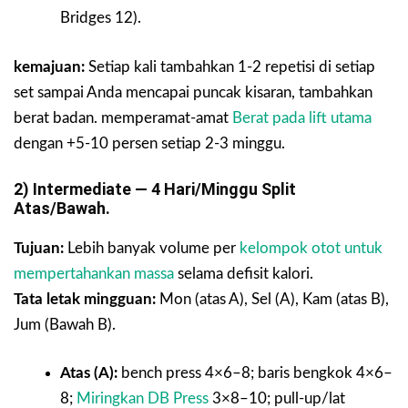
Bridges 12).
kemajuan:
Setiap kali tambahkan 1-2 repetisi di setiap
set sampai Anda mencapai puncak kisaran, tambahkan
berat badan. memperamat-amat
Berat pada lift utama
dengan +5-10 persen setiap 2-3 minggu.
2) Intermediate — 4 Hari/minggu Split
Atas/bawah.
Tujuan:
Lebih banyak volume per
kelompok otot untuk
mempertahankan massa
selama defisit kalori.
Tata letak mingguan:
Mon (atas A), Sel (A), Kam (atas B),
Jum (Bawah B).
Atas (A):
bench press 4×6–8; baris bengkok 4×6–
8;
Miringkan DB Press
3×8–10; pull-up/lat