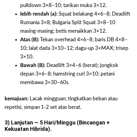
pulldown 3×8–10; tarikan muka 3×12.
lebih rendah (a):
Squat belakang 4×6–8; Deadlift
Rumania 3×8; Bulgaria Split Squat 3×8–10
masing-masing; betis menaikkan 3×12.
Atas (B):
Tekan overhead 4×6–8; baris DB 4×8–
10; lalat dada 3×10–12; dagu-up 3×MAX; trisep
3×10.
Bawah (B):
Deadlift 3×4–6 (berat); jongkok
depan 3×6–8; hamstring curl 3×10; petani
membawa 3×30–60s.
kemajuan:
Lacak mingguan; tingkatkan beban atau
repetisi, simpan 1-2 set atas berat.
3) Lanjutan — 5 Hari/minggu (Bincangan +
Kekuatan Hibrida).