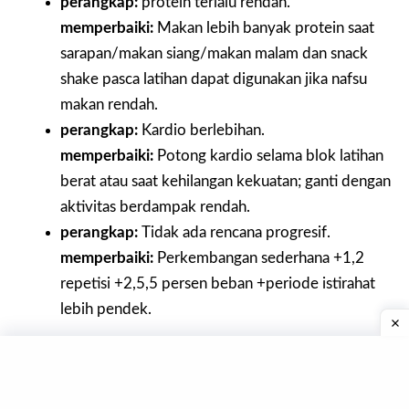
perangkap:
protein terlalu rendah.
memperbaiki:
Makan lebih banyak protein saat
sarapan/makan siang/makan malam dan snack
shake pasca latihan dapat digunakan jika nafsu
makan rendah.
perangkap:
Kardio berlebihan.
memperbaiki:
Potong kardio selama blok latihan
berat atau saat kehilangan kekuatan; ganti dengan
aktivitas berdampak rendah.
perangkap:
Tidak ada rencana progresif.
memperbaiki:
Perkembangan sederhana +1,2
repetisi +2,5,5 persen beban +periode istirahat
lebih pendek.
BACA JUGA:
3 Kunci Sintesis Protein
Otot yang Saya Rekomendasikan untuk