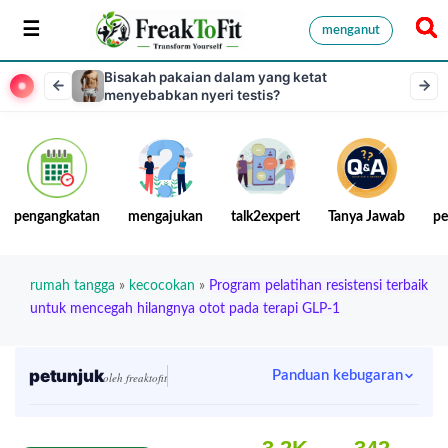
menganut
Bisakah pakaian dalam yang ketat
menyebabkan nyeri testis?
pengangkatan
mengajukan
talk2expert
Tanya Jawab
pe
rumah tangga
»
kecocokan
»
Program pelatihan resistensi terbaik
untuk mencegah hilangnya otot pada terapi GLP-1
petunjuk
Panduan kebugaran
oleh freaktofit