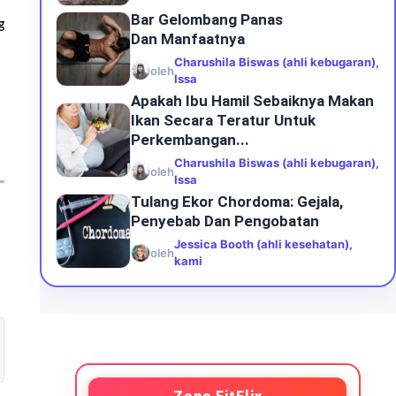
Bar Gelombang Panas
g
Dan Manfaatnya
Charushila Biswas (ahli kebugaran),
oleh
Issa
Apakah Ibu Hamil Sebaiknya Makan
Ikan Secara Teratur Untuk
Perkembangan...
Charushila Biswas (ahli kebugaran),
oleh
Issa
Tulang Ekor Chordoma: Gejala,
Penyebab Dan Pengobatan
Jessica Booth (ahli kesehatan),
oleh
kami