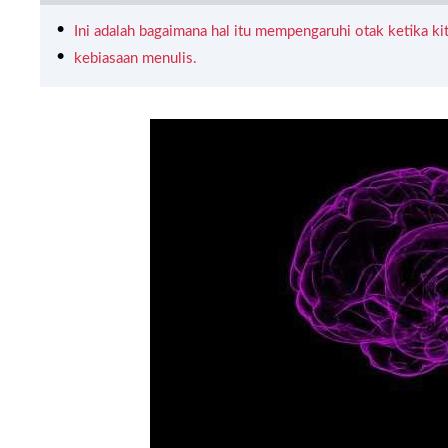
Ini adalah bagaimana hal itu mempengaruhi otak ketika ki
kebiasaan menulis.