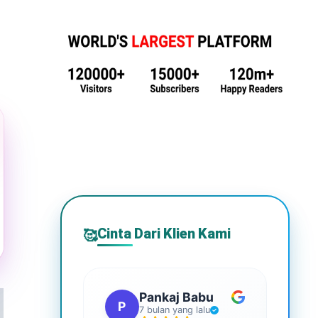
Cinta Dari Klien Kami
🥰
Pankaj Babu
P
S
7 bulan yang lalu