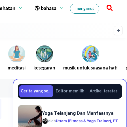
sehatan
🌎 bahasa
menganut
meditasi
kesegaran
musik untuk suasana hati
Cerita yang sedang tren
Editor memilih
Artikel teratas
Yoga Telanjang Dan Manfaatnya
oleh
Uttam (Fitness & Yoga Trainer), PT