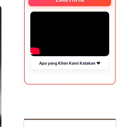
Zona FitFlix
Apa yang Klien Kami Katakan ❤️
Wakt