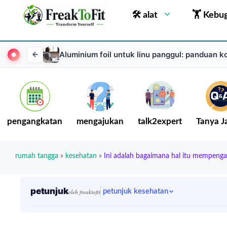
🛠 alat
🏋 Kebu
Aluminium foil untuk linu panggul: panduan 
pengangkatan
mengajukan
talk2expert
Tanya 
rumah tangga
»
kesehatan
»
Ini adalah bagaimana hal itu mempengar
petunjuk
petunjuk kesehatan
oleh freaktofit