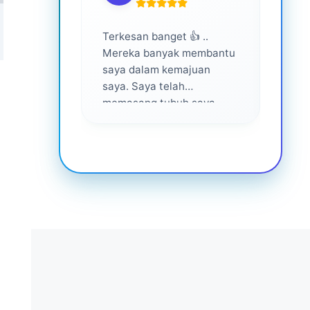
Terkesan banget 👍 ..
Layan
Mereka banyak membantu
yang 
saya dalam kemajuan
saya. Saya telah
memasang tubuh saya
dalam waktu 1 tahun
setelah bantuan mereka ...
Senang menjadi bagian
dari mereka 💕