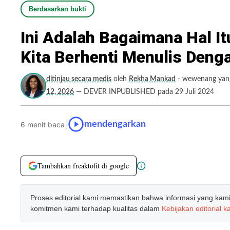
Berdasarkan bukti
Ini Adalah Bagaimana Hal I
Kita Berhenti Menulis Deng
ditinjau secara medis
oleh
Rekha Mankad
- wewenang yang 
12, 2026
— DEVER INPUBLISHED pada 29 Juli 2024
|
mendengarkan
6 menit baca
Tambahkan freaktofit di google
Proses editorial kami memastikan bahwa informasi yang kami b
komitmen kami terhadap kualitas dalam
Kebijakan editorial k