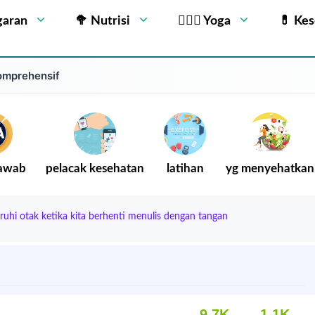
garan
🥦 Nutrisi
🧘🏻‍♂️ Yoga
💊 Ke
komprehensif
Jawab
pelacak kesehatan
latihan
yg menyehatkan
uhi otak ketika kita berhenti menulis dengan tangan
9.7K
1.1K